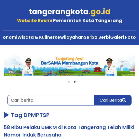
tangerangkota
.go.id
Website Resmi
Pemerintah Kota Tangerang
Ekonomi
Wisata & Kuliner
Kewilayahan
Serba Serbi
Galeri Foto
Berita
Kota
Tangerang
Cari Berita
Tag DPMPTSP
58 Ribu Pelaku UMKM di Kota Tangerang Telah Miliki
Nomor Induk Berusaha