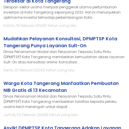
Terbesar di Kota Tangerang
Delapan sektor usaha menjadi penggerak utama pertumbuhan
investasi di Kota Tangerang sepanjang 2023. Hal ini menunjukkan
optimisme investor terhadap perkembangan Kota...
Kamis, 15 Februari 2024
|
2 tahun yang lalu
Mudahkan Pelayanan Konsultasi, DPMPTSP Kota
Tangerang Punya Layanan Sult-On
Dinas Penanaman Modal dan Pelayanan Terpadu Satu Pintu
(DPMPTSP) Kota Tangerang memberikan kemudahan akses layanan
Sult-On atau konsultasi online. Konsultasi...
Senin, 12 Februari 2024
|
2 tahun yang lalu
Warga Kota Tangerang Manfaatkan Pembuatan
NIB Gratis di 13 Kecamatan
Dinas Penanaman Modal dan Pelayanan Terpadu Satu Pintu
(DPMPTSP) Kota Tangerang memberikan fasilitas kepada pelaku
usaha kecil menengah untuk dapat...
Jumat, 02 Februari 2024
|
2 tahun yang lalu
Asyik! DPMPTSP Kota Tangerang Adakan Layanan