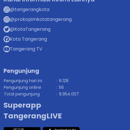
@tangerangkota
@prokopimkotatangerang
@KotaTangerang
Kota Tangerang
Tangerang TV
Pengunjung
Pengunjung hari ini
:
6.128
Pengunjung online
:
56
Total pengunjung
:
9.954.007
Superapp
TangerangLIVE