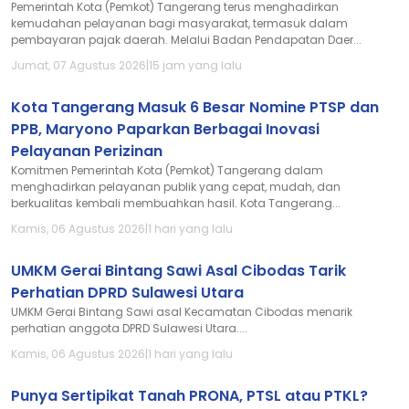
Pemerintah Kota (Pemkot) Tangerang terus menghadirkan
kemudahan pelayanan bagi masyarakat, termasuk dalam
pembayaran pajak daerah. Melalui Badan Pendapatan Daer...
Jumat, 07 Agustus 2026
|
15 jam yang lalu
Kota Tangerang Masuk 6 Besar Nomine PTSP dan
PPB, Maryono Paparkan Berbagai Inovasi
Pelayanan Perizinan
Komitmen Pemerintah Kota (Pemkot) Tangerang dalam
menghadirkan pelayanan publik yang cepat, mudah, dan
berkualitas kembali membuahkan hasil. Kota Tangerang...
Kamis, 06 Agustus 2026
|
1 hari yang lalu
UMKM Gerai Bintang Sawi Asal Cibodas Tarik
Perhatian DPRD Sulawesi Utara
UMKM Gerai Bintang Sawi asal Kecamatan Cibodas menarik
perhatian anggota DPRD Sulawesi Utara....
Kamis, 06 Agustus 2026
|
1 hari yang lalu
Punya Sertipikat Tanah PRONA, PTSL atau PTKL?