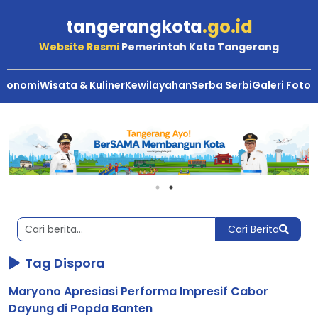
tangerangkota
.go.id
Website Resmi
Pemerintah Kota Tangerang
Ekonomi
Wisata & Kuliner
Kewilayahan
Serba Serbi
Galeri Foto
Berita
Kota
Tangerang
Cari Berita
Tag Dispora
Maryono Apresiasi Performa Impresif Cabor
Dayung di Popda Banten