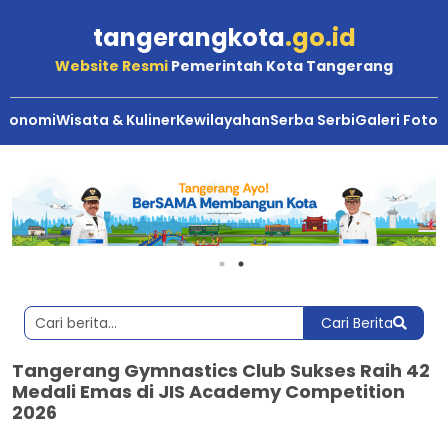
tangerangkota
.go.id
Website Resmi
Pemerintah Kota Tangerang
Ekonomi
Wisata & Kuliner
Kewilayahan
Serba Serbi
Galeri Foto
Cari Berita
Tangerang Gymnastics Club Sukses Raih 42
Medali Emas di JIS Academy Competition
2026