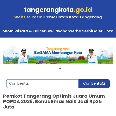
tangerangkota
.go.id
Website Resmi
Pemerintah Kota Tangerang
Ekonomi
Wisata & Kuliner
Kewilayahan
Serba Serbi
Galeri Foto
Cari Berita
Pemkot Tangerang Optimis Juara Umum
POPDA 2026, Bonus Emas Naik Jadi Rp25
Juta