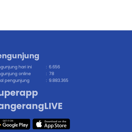
engunjung
gunjung hari ini
:
6.656
gunjung online
:
78
al pengunjung
:
9.883.365
uperapp
angerangLIVE