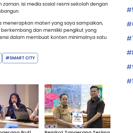
zaman. Isi media sosial resmi sekolah dengan
#
mbangun.
#
bisa menerapkan materi yang saya sampaikan,
 berkembang dan memiliki pengikut yang
#
ensi dalam membuat konten minimalnya satu
#
#SMART CITY
#
#
gerang Ikuti
Pemkot Tangerang Terima