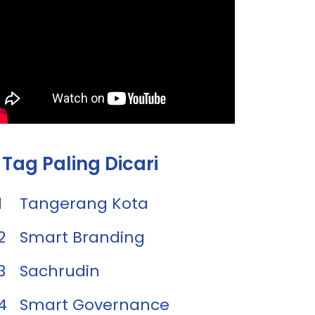
Tag Paling Dicari
1
Tangerang Kota
2
Smart Branding
3
Sachrudin
4
Smart Governance