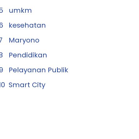
5
umkm
6
kesehatan
7
Maryono
8
Pendidikan
9
Pelayanan Publik
10
Smart City