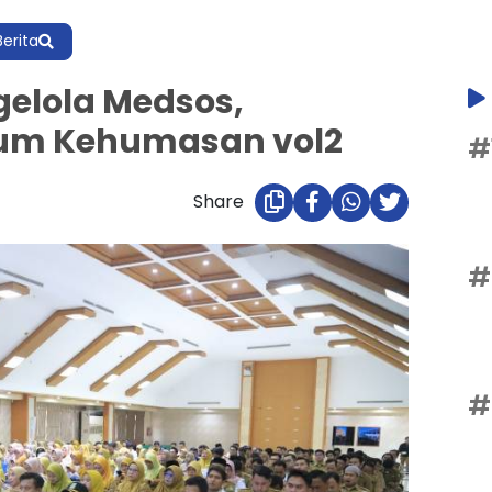
Berita
gelola Medsos,
rum Kehumasan vol2
#
Share
#
#