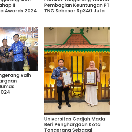
ahap II
Pembagian Keuntungan PT
a Awards 2024
TNG Sebesar Rp340 Juta
ngerang Raih
argaan
Humas
2024
Universitas Gadjah Mada
Beri Penghargaan Kota
Tangerang Sebagai