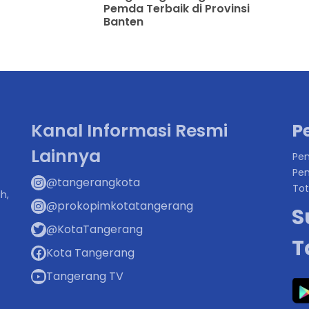
Pemda Terbaik di Provinsi
Banten
Kanal Informasi Resmi
P
Lainnya
Pen
Pen
@tangerangkota
Tot
h,
@prokopimkotatangerang
S
@KotaTangerang
T
Kota Tangerang
Tangerang TV