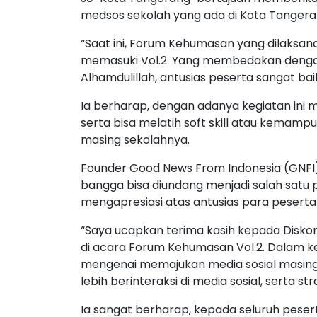
medsos sekolah yang ada di Kota Tangera
“Saat ini, Forum Kehumasan yang dilaksa
memasuki Vol.2. Yang membedakan denga
Alhamdulillah, antusias peserta sangat baik
Ia berharap, dengan adanya kegiatan ini
serta bisa melatih soft skill atau kemamp
masing sekolahnya.
Founder Good News From Indonesia (GNFI
bangga bisa diundang menjadi salah satu 
mengapresiasi atas antusias para peserta 
“Saya ucapkan terima kasih kepada Disk
di acara Forum Kehumasan Vol.2. Dalam k
mengenai memajukan media sosial masing
lebih berinteraksi di media sosial, serta str
Ia sangat berharap, kepada seluruh pes