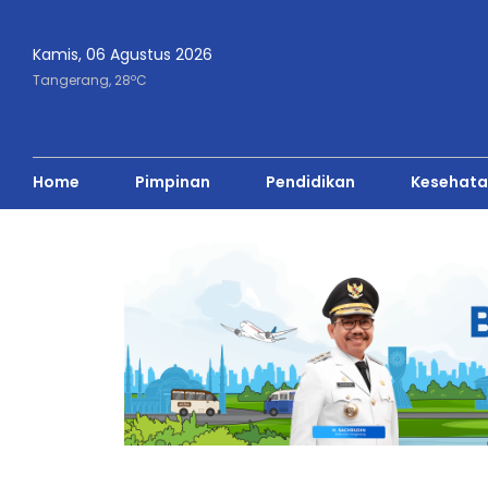
Kamis, 06 Agustus 2026
o
Tangerang,
28
C
Home
Pimpinan
Pendidikan
Kesehata