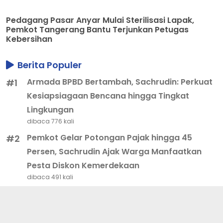
Pedagang Pasar Anyar Mulai Sterilisasi Lapak,
Pemkot Tangerang Bantu Terjunkan Petugas
Kebersihan
Berita Populer
Armada BPBD Bertambah, Sachrudin: Perkuat
#1
Kesiapsiagaan Bencana hingga Tingkat
Lingkungan
dibaca 776 kali
Pemkot Gelar Potongan Pajak hingga 45
#2
Persen, Sachrudin Ajak Warga Manfaatkan
Pesta Diskon Kemerdekaan
dibaca 491 kali
Tinjau CKG Bersama Gubernur, Sachrudin
#3
Ajak Warga Tak Takut Periksa Kesehatan
dibaca 395 kali