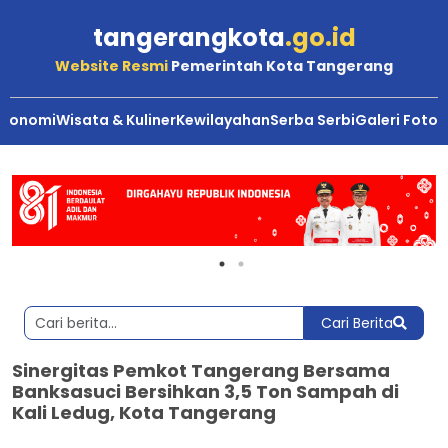
tangerangkota
.go.id
Website Resmi
Pemerintah Kota Tangerang
Ekonomi
Wisata & Kuliner
Kewilayahan
Serba Serbi
Galeri Foto
Cari Berita
Sinergitas Pemkot Tangerang Bersama
Banksasuci Bersihkan 3,5 Ton Sampah di
Kali Ledug, Kota Tangerang