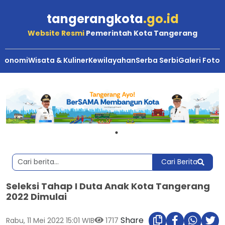
tangerangkota
.go.id
Website Resmi
Pemerintah Kota Tangerang
Ekonomi
Wisata & Kuliner
Kewilayahan
Serba Serbi
Galeri Foto
Cari Berita
Seleksi Tahap I Duta Anak Kota Tangerang
2022 Dimulai
Share
Rabu, 11 Mei 2022 15:01 WIB
1717