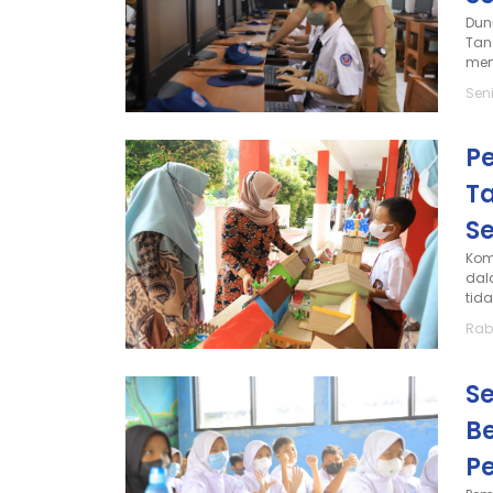
Dun
Tan
men
Seni
Pe
T
S
Kom
dal
tida
Rab
Se
B
P