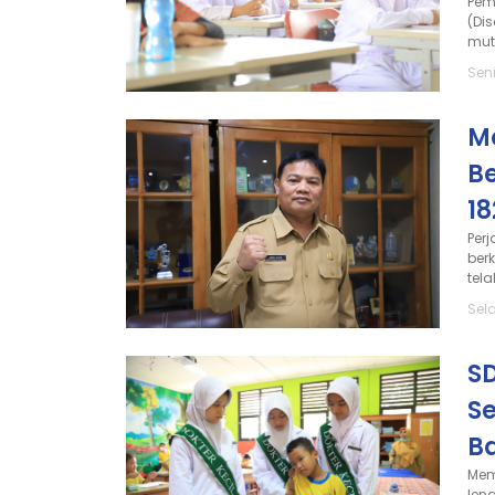
Pem
(Di
mut
Seni
M
B
18
Per
ber
tel
Sel
S
Se
B
Mem
len