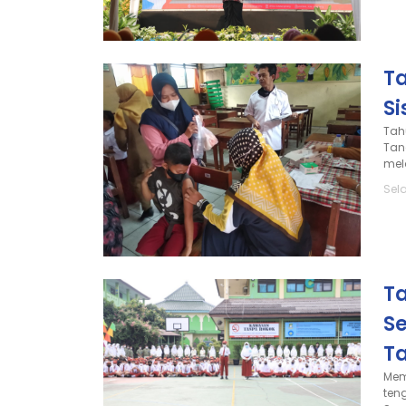
Ta
S
Tah
Tan
mel
Sela
T
S
T
Mem
ten