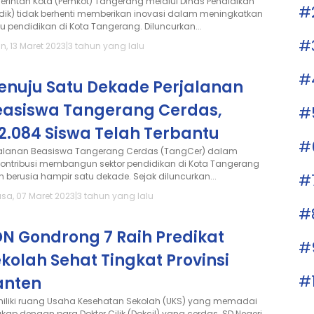
erintah Kota (Pemkot) Tangerang melalui Dinas Pendidikan
#
sdik) tidak berhenti memberikan inovasi dalam meningkatkan
u pendidikan di Kota Tangerang. Diluncurkan...
#
n, 13 Maret 2023
|
3 tahun yang lalu
#
enuju Satu Dekade Perjalanan
easiswa Tangerang Cerdas,
#
2.084 Siswa Telah Terbantu
#
jalanan Beasiswa Tangerang Cerdas (TangCer) dalam
kontribusi membangun sektor pendidikan di Kota Tangerang
#
ah berusia hampir satu dekade. Sejak diluncurkan...
asa, 07 Maret 2023
|
3 tahun yang lalu
#
DN Gondrong 7 Raih Predikat
#
kolah Sehat Tingkat Provinsi
#
anten
iliki ruang Usaha Kesehatan Sekolah (UKS) yang memadai
gkap dengan para Dokter Cilik (Dokcil) yang cerdas. SD Negeri