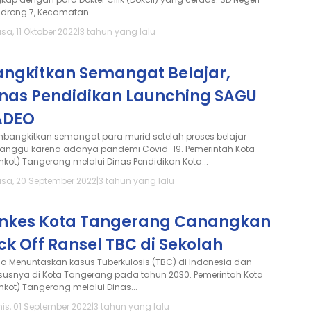
drong 7, Kecamatan...
sa, 11 Oktober 2022
|
3 tahun yang lalu
angkitkan Semangat Belajar,
inas Pendidikan Launching SAGU
ADEO
bangkitkan semangat para murid setelah proses belajar
ganggu karena adanya pandemi Covid-19. Pemerintah Kota
mkot) Tangerang melalui Dinas Pendidikan Kota...
asa, 20 September 2022
|
3 tahun yang lalu
inkes Kota Tangerang Canangkan
ck Off Ransel TBC di Sekolah
a Menuntaskan kasus Tuberkulosis (TBC) di Indonesia dan
susnya di Kota Tangerang pada tahun 2030. Pemerintah Kota
mkot) Tangerang melalui Dinas...
is, 01 September 2022
|
3 tahun yang lalu