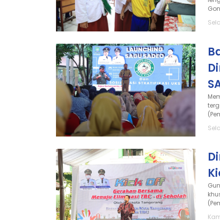
Gon
Sela
B
D
S
Mem
ter
(Pe
Sel
D
Ki
Gun
khu
(Pe
Kam