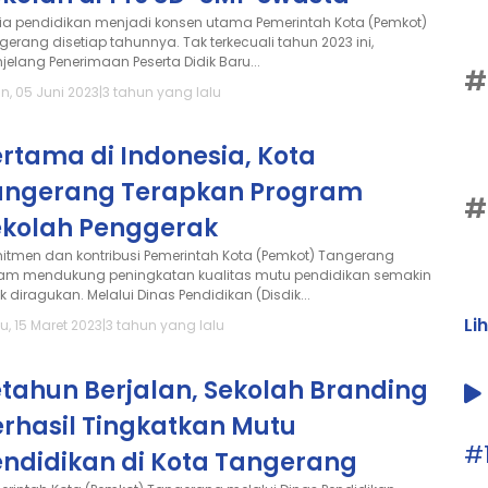
ia pendidikan menjadi konsen utama Pemerintah Kota (Pemkot)
gerang disetiap tahunnya. Tak terkecuali tahun 2023 ini,
jelang Penerimaan Peserta Didik Baru...
#
n, 05 Juni 2023
|
3 tahun yang lalu
rtama di Indonesia, Kota
angerang Terapkan Program
#
ekolah Penggerak
itmen dan kontribusi Pemerintah Kota (Pemkot) Tangerang
am mendukung peningkatan kualitas mutu pendidikan semakin
k diragukan. Melalui Dinas Pendidikan (Disdik...
Li
u, 15 Maret 2023
|
3 tahun yang lalu
tahun Berjalan, Sekolah Branding
erhasil Tingkatkan Mutu
#
endidikan di Kota Tangerang