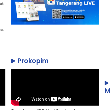
at
a,
Prokopim
M