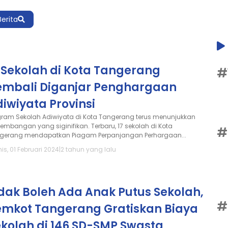
Berita
 Sekolah di Kota Tangerang
#
embali Diganjar Penghargaan
iwiyata Provinsi
gram Sekolah Adiwiyata di Kota Tangerang terus menunjukkan
kembangan yang siginifikan. Terbaru, 17 sekolah di Kota
#
gerang mendapatkan Piagam Perpanjangan Perhargaan...
s, 01 Februari 2024
|
2 tahun yang lalu
dak Boleh Ada Anak Putus Sekolah,
#
emkot Tangerang Gratiskan Biaya
ekolah di 146 SD-SMP Swasta