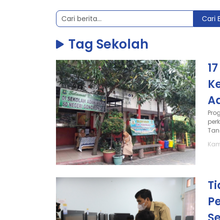
Cari 
Tag Sekolah
17
K
Ad
Pro
per
Tan
Kami
Ti
P
S