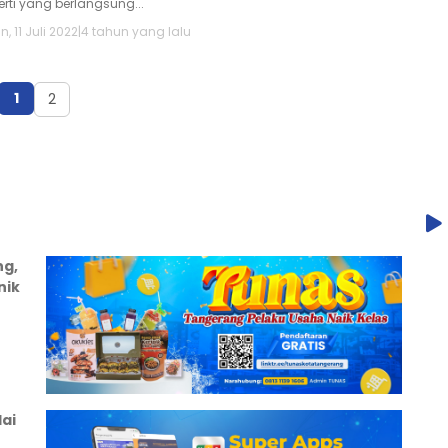
erti yang berlangsung...
n, 11 Juli 2022
|
4 tahun yang lalu
1
2
ng,
nik
ai