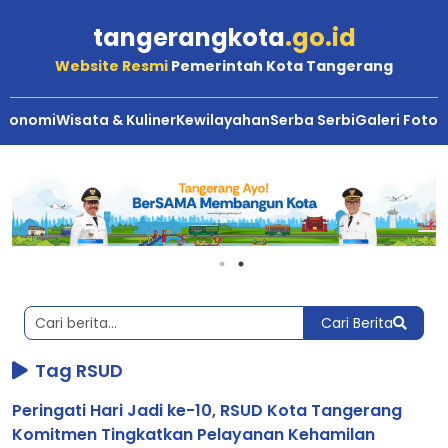
tangerangkota
.go.id
Website Resmi
Pemerintah Kota Tangerang
Ekonomi
Wisata & Kuliner
Kewilayahan
Serba Serbi
Galeri Foto
Berita
Kota
Tangerang
Cari Berita
Tag RSUD
Peringati Hari Jadi ke-10, RSUD Kota Tangerang
Komitmen Tingkatkan Pelayanan Kehamilan