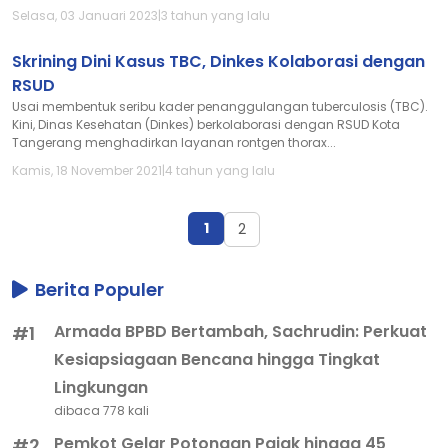
Selasa, 03 Januari 2023
|
3 tahun yang lalu
Skrining Dini Kasus TBC, Dinkes Kolaborasi dengan
RSUD
Usai membentuk seribu kader penanggulangan tuberculosis (TBC).
Kini, Dinas Kesehatan (Dinkes) berkolaborasi dengan RSUD Kota
Tangerang menghadirkan layanan rontgen thorax...
Kamis, 18 November 2021
|
4 tahun yang lalu
1
2
Berita Populer
Armada BPBD Bertambah, Sachrudin: Perkuat
#1
Kesiapsiagaan Bencana hingga Tingkat
Lingkungan
dibaca 778 kali
Pemkot Gelar Potongan Pajak hingga 45
#2