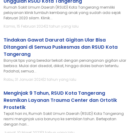
Unggulan RSUD Kota Tangerang
Rumah Sakit Umum Daerah (RSUD) Kota Tangerang memiliki
pelayanan klinik tumbuh kembang anak yang sudah ada sejak
Februari 2020 silam. Klinik...
Kamis, 15 Februari 2024
|
2 tahun yang lalu
Tindakan Gawat Darurat Gigitan Ular Bisa
Ditangani di Semua Puskesmas dan RSUD Kota
Tangerang
Banyak tips yang beredar terkait dengan penanganan gigitan ular
berbisa. Mulai dari disedot, diikat, hingga dioles bahan tertentu.
Padahal, semua...
Rabu, 31 Januari 2024
|
2 tahun yang lalu
Menginjak 9 Tahun, RSUD Kota Tangerang
Resmikan Layanan Trauma Center dan Ortotik
Prostetik
Tepat hari ini, Rumah Sakit Umum Daerah (RSUD) Kota Tangerang
resmi menginjak usia barunya ke sembilan tahun. Bertepatan
dengan hari...
Jumat, 10 Maret 2023
|
3 tahun yang lalu