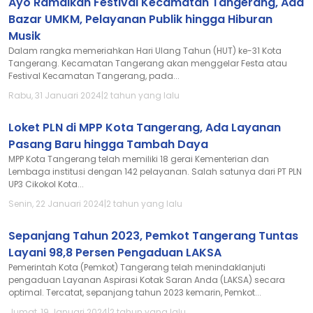
Ayo Ramaikan Festival Kecamatan Tangerang, Ada
Bazar UMKM, Pelayanan Publik hingga Hiburan
Musik
Dalam rangka memeriahkan Hari Ulang Tahun (HUT) ke-31 Kota
Tangerang. Kecamatan Tangerang akan menggelar Festa atau
Festival Kecamatan Tangerang, pada...
Rabu, 31 Januari 2024
|
2 tahun yang lalu
Loket PLN di MPP Kota Tangerang, Ada Layanan
Pasang Baru hingga Tambah Daya
MPP Kota Tangerang telah memiliki 18 gerai Kementerian dan
Lembaga institusi dengan 142 pelayanan. Salah satunya dari PT PLN
UP3 Cikokol Kota...
Senin, 22 Januari 2024
|
2 tahun yang lalu
Sepanjang Tahun 2023, Pemkot Tangerang Tuntas
Layani 98,8 Persen Pengaduan LAKSA
Pemerintah Kota (Pemkot) Tangerang telah menindaklanjuti
pengaduan Layanan Aspirasi Kotak Saran Anda (LAKSA) secara
optimal. Tercatat, sepanjang tahun 2023 kemarin, Pemkot...
Jumat, 19 Januari 2024
|
2 tahun yang lalu