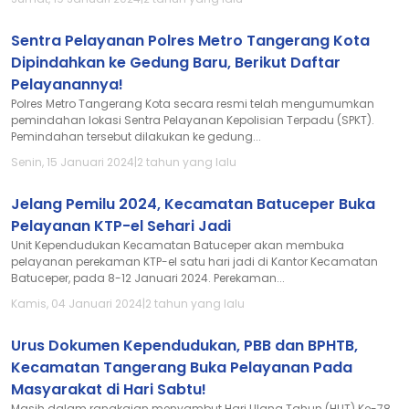
Sentra Pelayanan Polres Metro Tangerang Kota
Dipindahkan ke Gedung Baru, Berikut Daftar
Pelayanannya!
Polres Metro Tangerang Kota secara resmi telah mengumumkan
pemindahan lokasi Sentra Pelayanan Kepolisian Terpadu (SPKT).
Pemindahan tersebut dilakukan ke gedung...
Senin, 15 Januari 2024
|
2 tahun yang lalu
Jelang Pemilu 2024, Kecamatan Batuceper Buka
Pelayanan KTP-el Sehari Jadi
Unit Kependudukan Kecamatan Batuceper akan membuka
pelayanan perekaman KTP-el satu hari jadi di Kantor Kecamatan
Batuceper, pada 8-12 Januari 2024. Perekaman...
Kamis, 04 Januari 2024
|
2 tahun yang lalu
Urus Dokumen Kependudukan, PBB dan BPHTB,
Kecamatan Tangerang Buka Pelayanan Pada
Masyarakat di Hari Sabtu!
Masih dalam rangkaian menyambut Hari Ulang Tahun (HUT) Ke-78