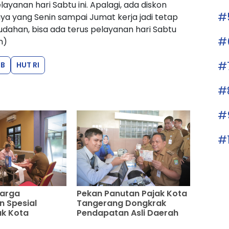
yanan hari Sabtu ini. Apalagi, ada diskon
#
aya yang Senin sampai Jumat kerja jadi tetap
mudahan, bisa ada terus pelayanan hari Sabtu
#
n)
#
BB
HUT RI
#
#
#
Warga
Pekan Panutan Pajak Kota
 Spesial
Tangerang Dongkrak
ak Kota
Pendapatan Asli Daerah