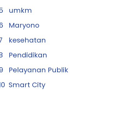
5
umkm
6
Maryono
7
kesehatan
8
Pendidikan
9
Pelayanan Publik
10
Smart City