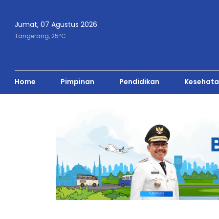
Jumat, 07 Agustus 2026
o
Tangerang,
25
C
Home
Pimpinan
Pendidikan
Kesehata