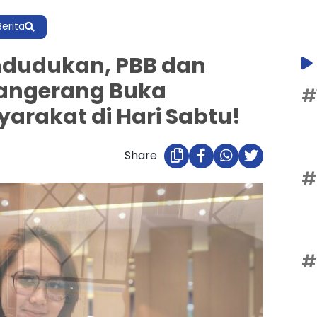
Berita
dudukan, PBB dan
angerang Buka
#
arakat di Hari Sabtu!
Share
#
#