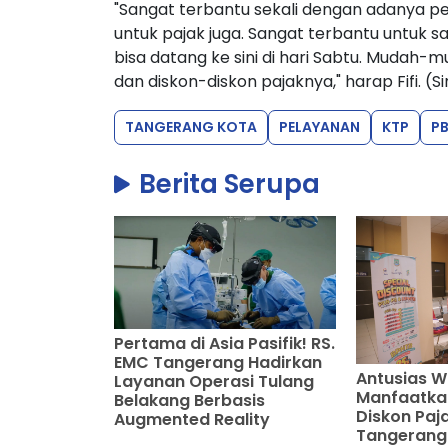
"Sangat terbantu sekali dengan adanya pela
untuk pajak juga. Sangat terbantu untuk s
bisa datang ke sini di hari Sabtu. Mudah-
dan diskon-diskon pajaknya," harap Fifi. (Si
TANGERANG KOTA
PELAYANAN
KTP
P
Berita Serupa
Pertama di Asia Pasifik! RS.
EMC Tangerang Hadirkan
Antusias 
Layanan Operasi Tulang
Manfaatkan
Belakang Berbasis
Diskon Paj
Augmented Reality
Tangerang