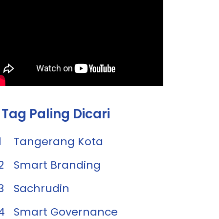
Tag Paling Dicari
1
Tangerang Kota
2
Smart Branding
3
Sachrudin
4
Smart Governance