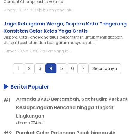
Combat Championship Volume I...
Minggu, 31 Mei 2026
|
2 bulan yang lalu
Jaga Kebugaran Warga, Dispora Kota Tangerang
Konsisten Gelar Kelas Yoga Gratis
Dispora Kota Tangerang terus berkomitmen untuk meningkatkan
derajat kesehatan dan kebugaran masyarakat....
Jumat, 29 Mei 2026
|
2 bulan yang lalu
4
1
2
3
5
6
7
Selanjutnya
Berita Populer
Armada BPBD Bertambah, Sachrudin: Perkuat
#1
Kesiapsiagaan Bencana hingga Tingkat
Lingkungan
dibaca 774 kali
Pemkot Gelar Potongan Pajak hingga 45
#2