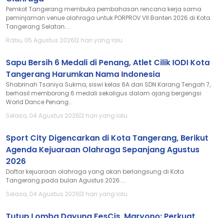
Pemkot Tangerang membuka pembahasan rencana kerja sama
peminjaman venue olahraga untuk PORPROV VII Banten 2026 di Kota
Tangerang Selatan....
Rabu, 05 Agustus 2026
|
2 hari yang lalu
Sapu Bersih 6 Medali di Penang, Atlet Cilik IODI Kota
Tangerang Harumkan Nama Indonesia
Shabrinah Tsaniya Sukma, siswi kelas 6A dari SDN Karang Tengah 7,
berhasil memborong 6 medali sekaligus dalam ajang bergengsi
World Dance Penang...
Selasa, 04 Agustus 2026
|
2 hari yang lalu
Sport City Digencarkan di Kota Tangerang, Berikut
Agenda Kejuaraan Olahraga Sepanjang Agustus
2026
Daftar kejuaraan olahraga yang akan berlangsung di Kota
Tangerang pada bulan Agustus 2026....
Selasa, 04 Agustus 2026
|
3 hari yang lalu
Tutup Lomba Dayung FesCis, Maryono: Perkuat