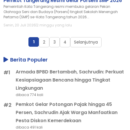
Pemkot Tangerang Resmi Gelar Porseni SMP 2026
Pemerintah Kota Tangerang resmi membuka gelaran Pekan
Olahraga Seni dan Budaya (Porseni) tingkat Sekolah Menengah
Pertama (SMP) se-Kota Tangerang tahun 2026...
Senin, 20 Juli 2026
|
2 minggu yang lalu
1
2
3
4
Selanjutnya
Berita Populer
Armada BPBD Bertambah, Sachrudin: Perkuat
#1
Kesiapsiagaan Bencana hingga Tingkat
Lingkungan
dibaca 774 kali
Pemkot Gelar Potongan Pajak hingga 45
#2
Persen, Sachrudin Ajak Warga Manfaatkan
Pesta Diskon Kemerdekaan
dibaca 491 kali