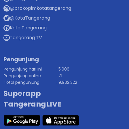
@prokopimkotatangerang
@KotaTangerang
Kota Tangerang
Tangerang TV
Pengunjung
Pengunjung hari ini
:
5.006
Pengunjung online
:
71
Total pengunjung
:
9.902.322
Superapp
TangerangLIVE