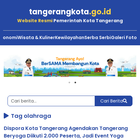
tangerangkota
.go.id
Website Resmi
Pemerintah Kota Tangerang
Ekonomi
Wisata & Kuliner
Kewilayahan
Serba Serbi
Galeri Foto
Berita
Kota
Tangerang
Cari Berita
Tag olahraga
Dispora Kota Tangerang Agendakan Tangerang
Beryoga Diikuti 2.000 Peserta, Jadi Event Yoga