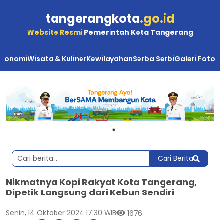
tangerangkota
.go.id
Website Resmi
Pemerintah Kota Tangerang
Ekonomi
Wisata & Kuliner
Kewilayahan
Serba Serbi
Galeri Foto
Cari Berita
Nikmatnya Kopi Rakyat Kota Tangerang,
Dipetik Langsung dari Kebun Sendiri
Senin, 14 Oktober 2024 17:30 WIB
1676