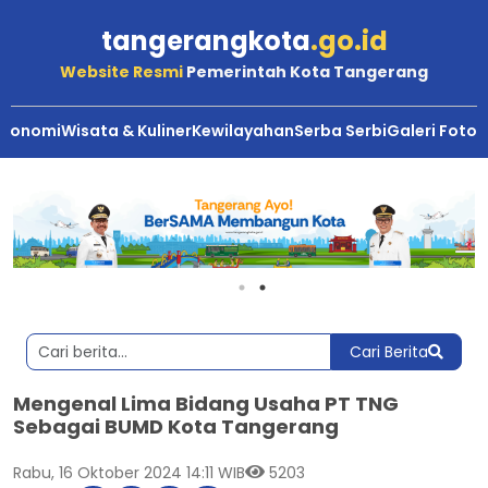
tangerangkota
.go.id
Website Resmi
Pemerintah Kota Tangerang
Ekonomi
Wisata & Kuliner
Kewilayahan
Serba Serbi
Galeri Foto
Cari Berita
Mengenal Lima Bidang Usaha PT TNG
Sebagai BUMD Kota Tangerang
Rabu, 16 Oktober 2024 14:11 WIB
5203