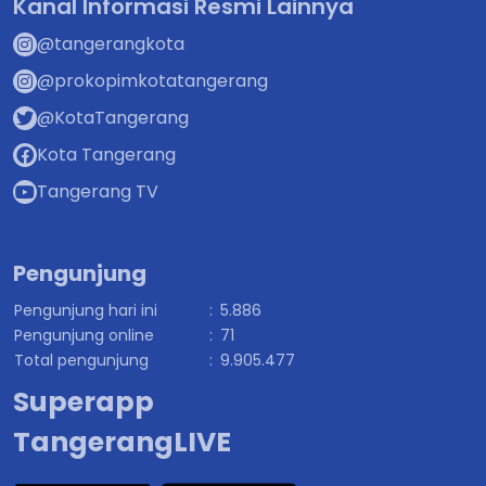
Kanal Informasi Resmi Lainnya
@tangerangkota
@prokopimkotatangerang
@KotaTangerang
Kota Tangerang
Tangerang TV
Pengunjung
Pengunjung hari ini
:
5.886
Pengunjung online
:
71
Total pengunjung
:
9.905.477
Superapp
TangerangLIVE