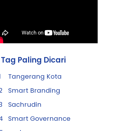
Tag Paling Dicari
1
Tangerang Kota
2
Smart Branding
3
Sachrudin
4
Smart Governance