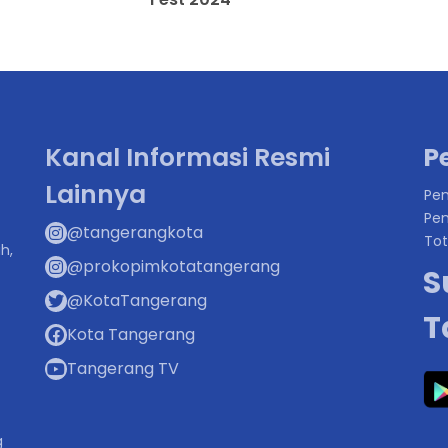
Kanal Informasi Resmi
P
Lainnya
Pen
Pen
@tangerangkota
Tot
h,
@prokopimkotatangerang
S
@KotaTangerang
T
Kota Tangerang
Tangerang TV
g