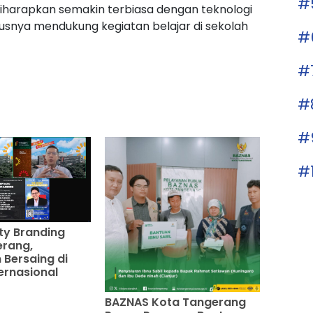
#
a diharapkan semakin terbiasa dengan teknologi
ususnya mendukung kegiatan belajar di sekolah
#
#
#
#
#
ty Branding
erang,
Bersaing di
ernasional
BAZNAS Kota Tangerang