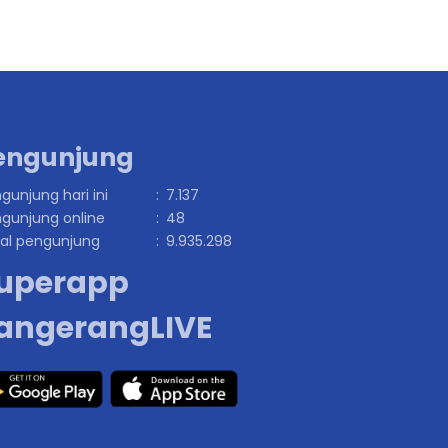
engunjung
gunjung hari ini
:
7.137
gunjung online
:
48
al pengunjung
:
9.935.298
uperapp
angerangLIVE