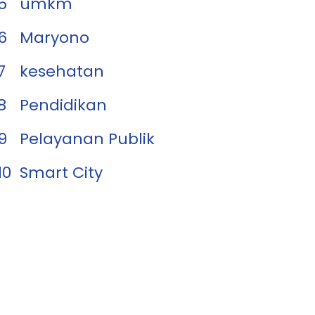
5
umkm
6
Maryono
7
kesehatan
8
Pendidikan
9
Pelayanan Publik
10
Smart City