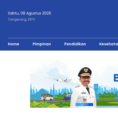
Sabtu, 08 Agustus 2026
o
Tangerang,
25
C
Home
Pimpinan
Pendidikan
Kesehata