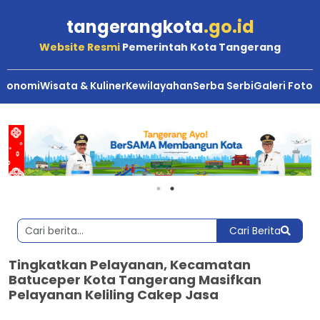
tangerangkota
.go.id
Website Resmi
Pemerintah Kota Tangerang
Ekonomi
Wisata & Kuliner
Kewilayahan
Serba Serbi
Galeri Foto
Cari Berita
Tingkatkan Pelayanan, Kecamatan
Batuceper Kota Tangerang Masifkan
Pelayanan Keliling Cakep Jasa