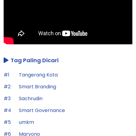
Tag Paling Dicari
#1
Tangerang Kota
#2
Smart Branding
#3
Sachrudin
#4
Smart Governance
#5
umkm
#6
Maryono