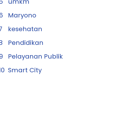
5
umkm
6
Maryono
7
kesehatan
8
Pendidikan
9
Pelayanan Publik
10
Smart City