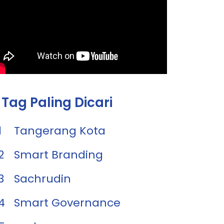
Tag Paling Dicari
1
Tangerang Kota
2
Smart Branding
3
Sachrudin
4
Smart Governance