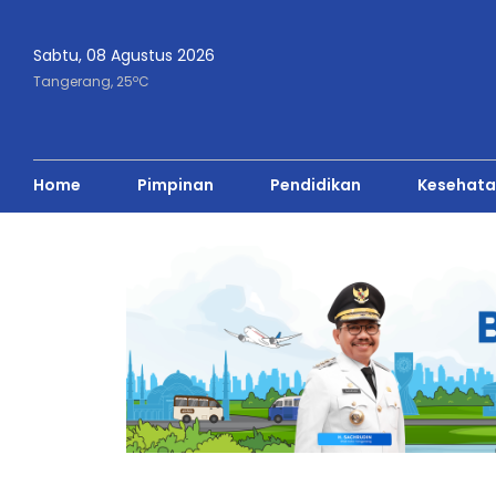
Sabtu, 08 Agustus 2026
o
Tangerang,
25
C
Home
Pimpinan
Pendidikan
Kesehata