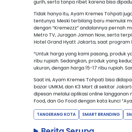
gurih, serta tanpa ribet karena bisa dipad
Tidak hanya itu, Ayam Kremes Tohpati jug
tentunya. Meski terbilang baru memulai m
dengan “Kremezzz” andalannya pernah ma
Metro TV, Juragan Jaman Now, serta terpi
Hotel Grand Hyatt Jakarta, saat program 
“Untuk harga yang kami pasang, produk 
ribu rupiah. Sedangkan, produk yang kedu
ukuran, dengan harga 15-17 ribu rupiah. S
Saat ini, Ayam Kremes Tohpati bisa didap
bazar UMKM, dan K3 Mart di sekitar Jakarta
dipesan melalui aplikasi online langganan
Food, dan Go Food dengan kata kunci “Ay
TANGERANG KOTA
SMART BRANDING
S
Berita Serupa