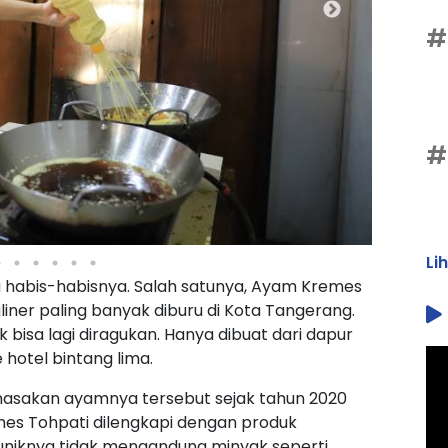
#
#
Li
da habis-habisnya. Salah satunya, Ayam Kremes
uliner paling banyak diburu di Kota Tangerang.
dak bisa lagi diragukan. Hanya dibuat dari dapur
otel bintang lima.
asakan ayamnya tersebut sejak tahun 2020
mes Tohpati dilengkapi dengan produk
uniknya tidak mengandung minyak seperti