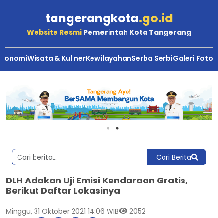
tangerangkota
.go.id
Website Resmi
Pemerintah Kota Tangerang
Ekonomi
Wisata & Kuliner
Kewilayahan
Serba Serbi
Galeri Foto
Cari Berita
DLH Adakan Uji Emisi Kendaraan Gratis,
Berikut Daftar Lokasinya
Minggu, 31 Oktober 2021 14:06 WIB
2052