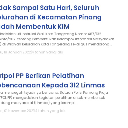
dak Sampai Satu Hari, Seluruh
elurahan di Kecamatan Pinang
udah Membentuk KIM
indaklanjuti Instruksi Wali Kota Tangerang Nomor 487/132-
info/2021 tentang Pembentukan Kelompok Informasi Masyarakat
M) di Wilayah Kelurahan Kota Tangerang sekaligus mendorong...
u, 19 Januari 2022
|
4 tahun yang lalu
tpol PP Berikan Pelatihan
ebencanaan Kepada 312 Linmas
a mencegah tejadinya bencana, Satuan Polisi Pamong Praja
TPOL PP) mengadakan kegiatan pelatihan untuk membentuk
indung masyarakat (Linmas) yang terampil...
in, 01 November 2021
|
4 tahun yang lalu