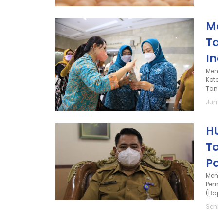
M
T
In
Men
Kot
Tan
Jum
H
T
P
Mem
Pem
(Ba
Seni