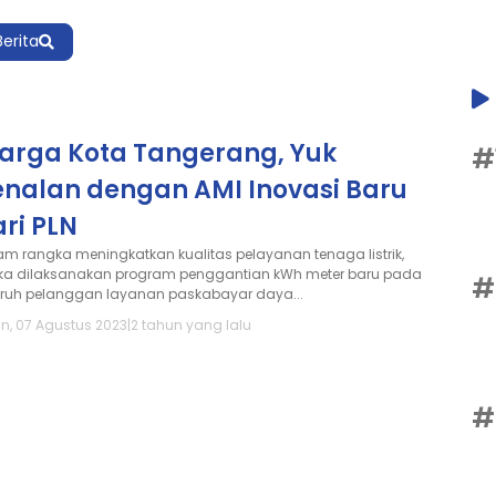
Berita
arga Kota Tangerang, Yuk
#
enalan dengan AMI Inovasi Baru
ri PLN
am rangka meningkatkan kualitas pelayanan tenaga listrik,
a dilaksanakan program penggantian kWh meter baru pada
#
uruh pelanggan layanan paskabayar daya...
in, 07 Agustus 2023
|
2 tahun yang lalu
#