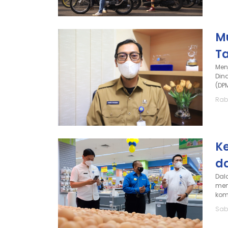
M
T
Men
Din
(DP
Rabu
K
d
Dal
men
kom
Sab