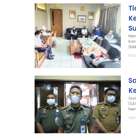
Ti
K
S
Men
Kom
(KI
Rab
Sa
K
Gun
(SA
Pel
Sen