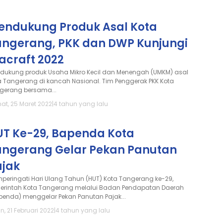
endukung Produk Asal Kota
angerang, PKK dan DWP Kunjungi
acraft 2022
dukung produk Usaha Mikro Kecil dan Menengah (UMKM) asal
a Tangerang di kancah Nasional. Tim Penggerak PKK Kota
gerang bersama...
at, 25 Maret 2022
|
4 tahun yang lalu
UT Ke-29, Bapenda Kota
angerang Gelar Pekan Panutan
ajak
peringati Hari Ulang Tahun (HUT) Kota Tangerang ke-29,
erintah Kota Tangerang melalui Badan Pendapatan Daerah
penda) menggelar Pekan Panutan Pajak...
n, 21 Februari 2022
|
4 tahun yang lalu