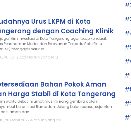
#
#
udahnya Urus LKPM di Kota
angerang dengan Coaching Klinik
#
jaga iklim investasi di Kota Tangerang agar tetap kondusif.
as Penanaman Modal dan Pelayanan Terpadu Satu Pintu
#
MPTSP) mengajak seluruh...
, 06 Juli 2022
|
4 tahun yang lalu
#
#
etersediaan Bahan Pokok Aman
#
an Harga Stabil di Kota Tangerang
#
am waktu dekat ini umat muslim riang gembira dalam
yambut bulan suci Ramadan. Jelang bulan puasa, sejumlah
oditi aman dan...
#
tu, 26 Maret 2022
|
4 tahun yang lalu