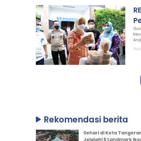
R
P
Gun
Kec
And
Jum
Rekomendasi berita
Sehari di Kota Tangera
Jelajahi 5 Landmark Iko