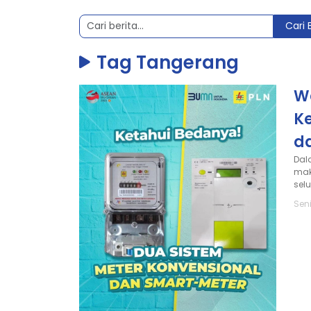
Cari 
Tag Tangerang
W
K
da
Dal
mak
sel
Sen