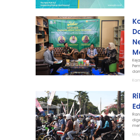
Ko
D
N
M
Kej
Pem
dan 
Kam
R
Ed
Ran
dig
mem
Min