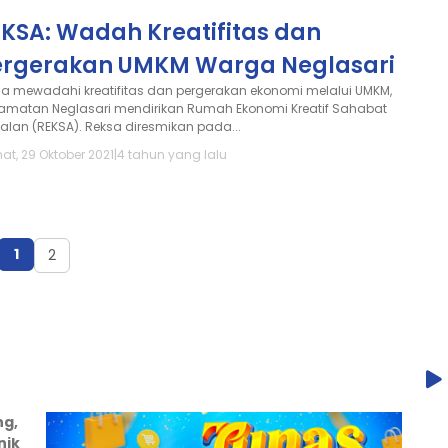
EKSA: Wadah Kreatifitas dan
ergerakan UMKM Warga Neglasari
a mewadahi kreatifitas dan pergerakan ekonomi melalui UMKM,
amatan Neglasari mendirikan Rumah Ekonomi Kreatif Sahabat
alan (REKSA). Reksa diresmikan pada...
at, 29 Oktober 2021
|
4 tahun yang lalu
1
2
ng,
nik