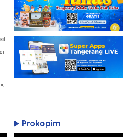
ai
at
a,
Prokopim