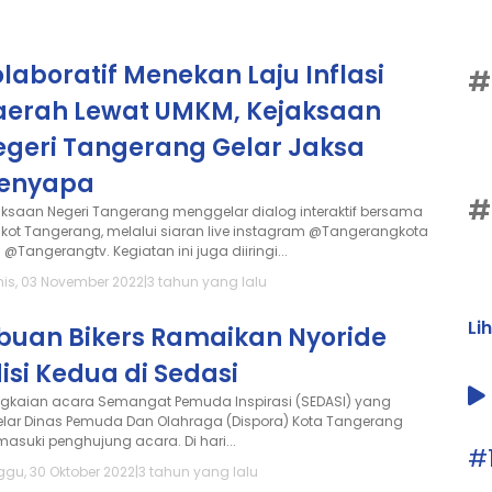
laboratif Menekan Laju Inflasi
#
aerah Lewat UMKM, Kejaksaan
egeri Tangerang Gelar Jaksa
enyapa
#
aksaan Negeri Tangerang menggelar dialog interaktif bersama
kot Tangerang, melalui siaran live instagram @Tangerangkota
@Tangerangtv. Kegiatan ini juga diiringi...
is, 03 November 2022
|
3 tahun yang lalu
Li
ibuan Bikers Ramaikan Nyoride
isi Kedua di Sedasi
gkaian acara Semangat Pemuda Inspirasi (SEDASI) yang
elar Dinas Pemuda Dan Olahraga (Dispora) Kota Tangerang
asuki penghujung acara. Di hari...
#
ggu, 30 Oktober 2022
|
3 tahun yang lalu