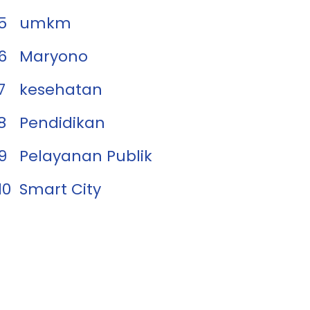
5
umkm
6
Maryono
7
kesehatan
8
Pendidikan
9
Pelayanan Publik
10
Smart City