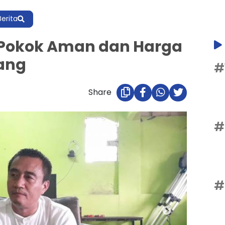
Berita
 Pokok Aman dan Harga
rang
#
Share
#
#