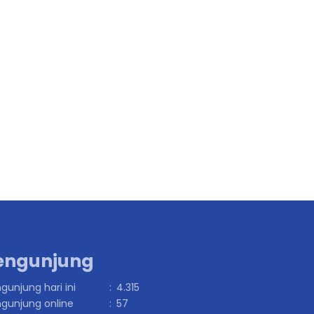
engunjung
gunjung hari ini
:
4.315
gunjung online
:
57