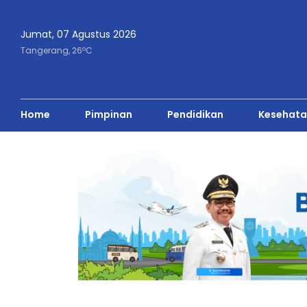
Jumat, 07 Agustus 2026
o
Tangerang,
26
C
Home
Pimpinan
Pendidikan
Kesehata