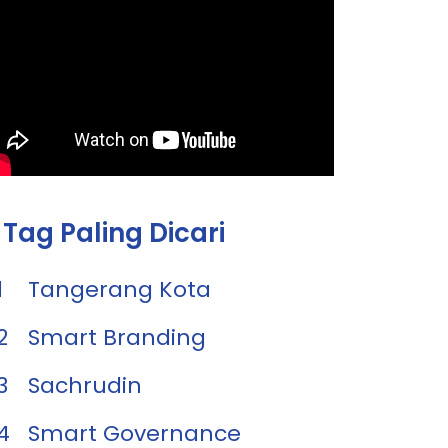
Tag Paling Dicari
1
Tangerang Kota
2
Smart Branding
3
Sachrudin
4
Smart Governance