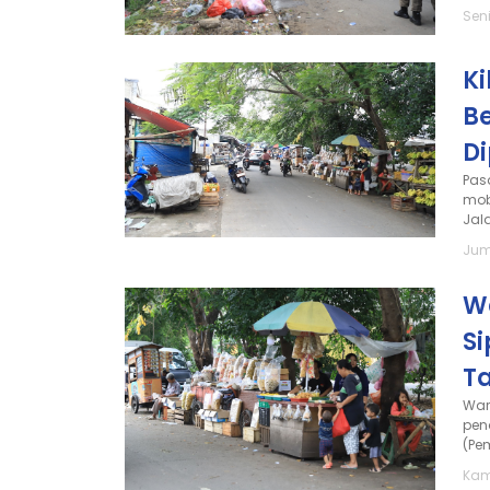
Seni
Ki
B
D
Pas
mob
Jala
Juma
W
S
T
War
pen
(Pe
Kami