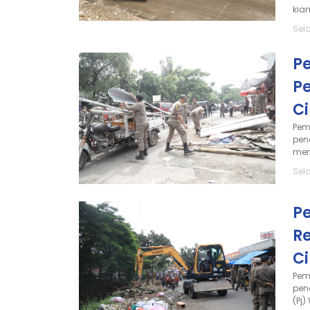
kian
Sela
P
P
C
Pem
pen
men
Sela
P
R
C
Pem
pen
(Pj)