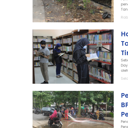
pen
Tan
Rabu
Ha
T
Ti
Set
Day
oleh
Sela
P
B
P
Pen
Pen