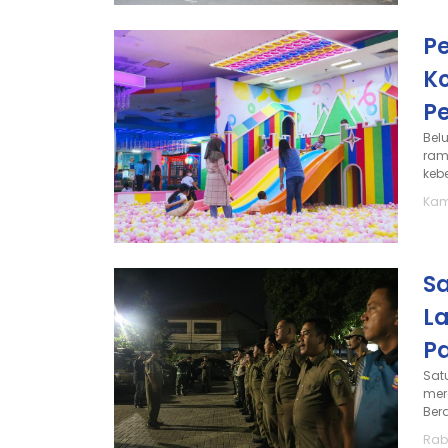
P
K
P
Bel
ram
keb
Kami
S
La
P
Sat
mer
Ber
Rabu