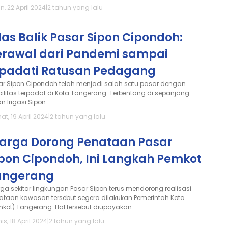
n, 22 April 2024
|
2 tahun yang lalu
las Balik Pasar Sipon Cipondoh:
erawal dari Pandemi sampai
ipadati Ratusan Pedagang
ar Sipon Cipondoh telah menjadi salah satu pasar dengan
ilitas terpadat di Kota Tangerang. Terbentang di sepanjang
n Irigasi Sipon...
t, 19 April 2024
|
2 tahun yang lalu
arga Dorong Penataan Pasar
ipon Cipondoh, Ini Langkah Pemkot
angerang
ga sekitar lingkungan Pasar Sipon terus mendorong realisasi
ataan kawasan tersebut segera dilakukan Pemerintah Kota
mkot) Tangerang. Hal tersebut diupayakan...
s, 18 April 2024
|
2 tahun yang lalu