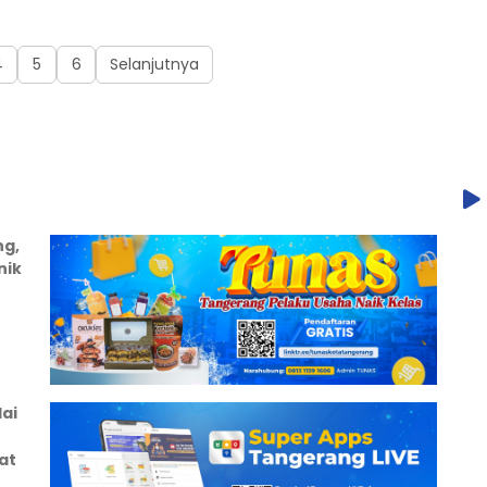
4
5
6
Selanjutnya
ng,
nik
ai
at