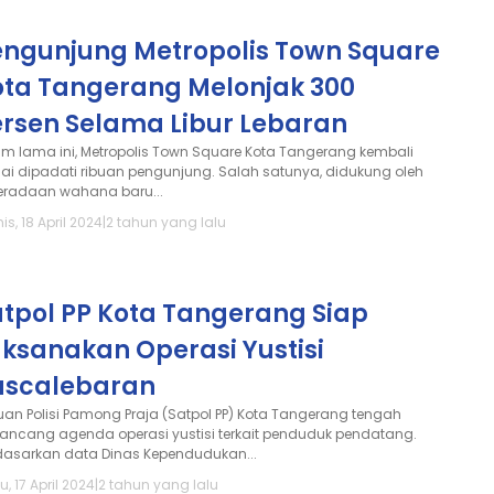
engunjung Metropolis Town Square
ota Tangerang Melonjak 300
ersen Selama Libur Lebaran
um lama ini, Metropolis Town Square Kota Tangerang kembali
ai dipadati ribuan pengunjung. Salah satunya, didukung oleh
eradaan wahana baru...
s, 18 April 2024
|
2 tahun yang lalu
atpol PP Kota Tangerang Siap
ksanakan Operasi Yustisi
ascalebaran
uan Polisi Pamong Praja (Satpol PP) Kota Tangerang tengah
ancang agenda operasi yustisi terkait penduduk pendatang.
dasarkan data Dinas Kependudukan...
, 17 April 2024
|
2 tahun yang lalu