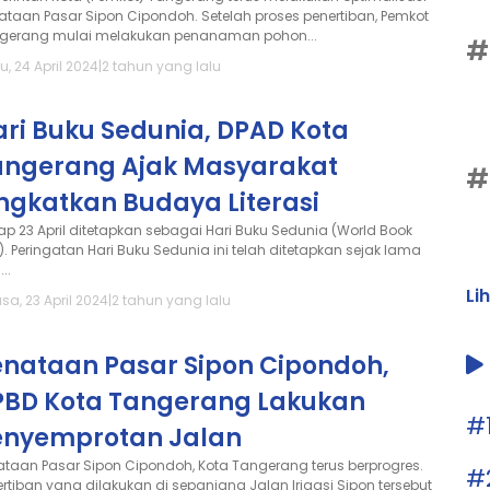
ataan Pasar Sipon Cipondoh. Setelah proses penertiban, Pemkot
gerang mulai melakukan penanaman pohon...
#
, 24 April 2024
|
2 tahun yang lalu
ri Buku Sedunia, DPAD Kota
angerang Ajak Masyarakat
#
ngkatkan Budaya Literasi
iap 23 April ditetapkan sebagai Hari Buku Sedunia (World Book
). Peringatan Hari Buku Sedunia ini telah ditetapkan sejak lama
...
Li
sa, 23 April 2024
|
2 tahun yang lalu
enataan Pasar Sipon Cipondoh,
PBD Kota Tangerang Lakukan
#
enyemprotan Jalan
ataan Pasar Sipon Cipondoh, Kota Tangerang terus berprogres.
#
ertiban yang dilakukan di sepanjang Jalan Irigasi Sipon tersebut