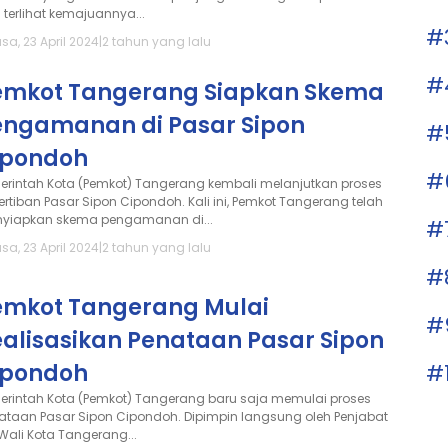
 terlihat kemajuannya...
#
sa, 23 April 2024
|
2 tahun yang lalu
#
emkot Tangerang Siapkan Skema
engamanan di Pasar Sipon
#
ipondoh
#
erintah Kota (Pemkot) Tangerang kembali melanjutkan proses
ertiban Pasar Sipon Cipondoh. Kali ini, Pemkot Tangerang telah
yiapkan skema pengamanan di...
#
sa, 23 April 2024
|
2 tahun yang lalu
#
emkot Tangerang Mulai
#
ealisasikan Penataan Pasar Sipon
ipondoh
#
erintah Kota (Pemkot) Tangerang baru saja memulai proses
ataan Pasar Sipon Cipondoh. Dipimpin langsung oleh Penjabat
 Wali Kota Tangerang...