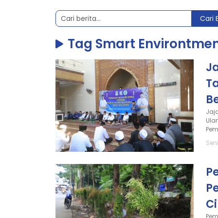
Cari 
Tag Smart Environtme
J
T
B
Jaj
Ula
Pem
Seni
P
P
C
Pem