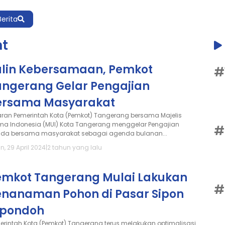
Berita
nt
alin Kebersamaan, Pemkot
#
angerang Gelar Pengajian
ersama Masyarakat
aran Pemerintah Kota (Pemkot) Tangerang bersama Majelis
ma Indonesia (MUI) Kota Tangerang menggelar Pengajian
#
da bersama masyarakat sebagai agenda bulanan...
n, 29 April 2024
|
2 tahun yang lalu
emkot Tangerang Mulai Lakukan
#
enanaman Pohon di Pasar Sipon
ipondoh
erintah Kota (Pemkot) Tangerang terus melakukan optimalisasi