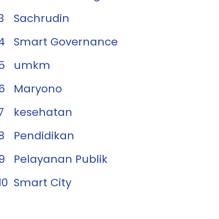
3
Sachrudin
4
Smart Governance
5
umkm
6
Maryono
7
kesehatan
8
Pendidikan
9
Pelayanan Publik
10
Smart City