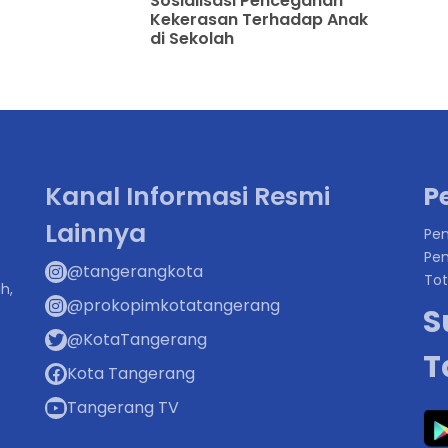
Sosialisasi Pencegahan
Kekerasan Terhadap Anak
di Sekolah
Kanal Informasi Resmi
P
Lainnya
Pen
Pen
@tangerangkota
Tot
h,
@prokopimkotatangerang
S
@KotaTangerang
T
Kota Tangerang
Tangerang TV