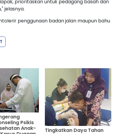
1 lapak, prioritaskan untuk pedagang basah dan
" jelasnya.
ntolerir penggunaan badan jalan maupun bahu
.
T
ngerang
onseling Psikis
esehatan Anak-
Tingkatkan Daya Tahan
 Kasus Dugaan