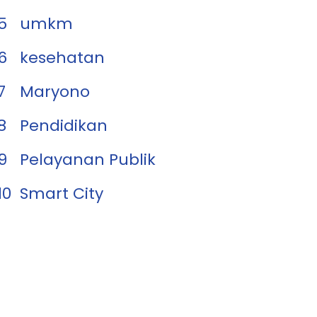
5
umkm
6
kesehatan
7
Maryono
8
Pendidikan
9
Pelayanan Publik
10
Smart City