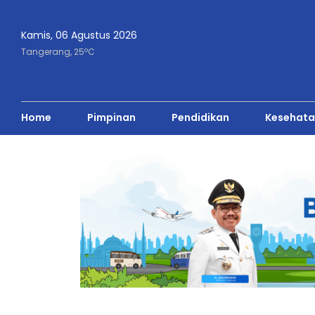
Kamis, 06 Agustus 2026
o
Tangerang,
25
C
Home
Pimpinan
Pendidikan
Kesehata