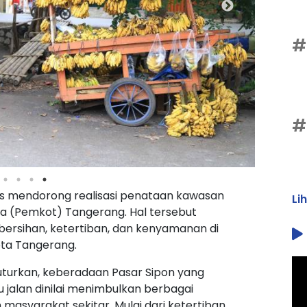
#
#
rus mendorong realisasi penataan kawasan
Li
ta (Pemkot) Tangerang. Hal tersebut
ersihan, ketertiban, dan kenyamanan di
Kota Tangerang.
nuturkan, keberadaan Pasar Sipon yang
alan dinilai menimbulkan berbagai
asyarakat sekitar. Mulai dari ketertiban,