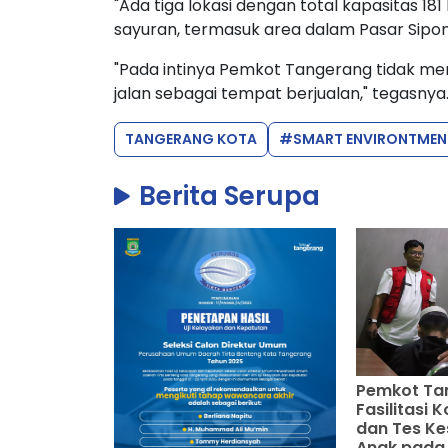
"Ada tiga lokasi dengan total kapasitas 18
sayuran, termasuk area dalam Pasar Sipon,
"Pada intinya Pemkot Tangerang tidak me
jalan sebagai tempat berjualan," tegasnya
TANGERANG KOTA
#SMART ENVIRONTMEN
Berita Serupa
Pemkot Ta
Fasilitasi K
dan Tes K
Anak pada