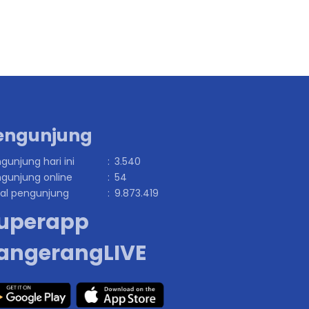
engunjung
gunjung hari ini
:
3.540
gunjung online
:
54
al pengunjung
:
9.873.419
uperapp
angerangLIVE