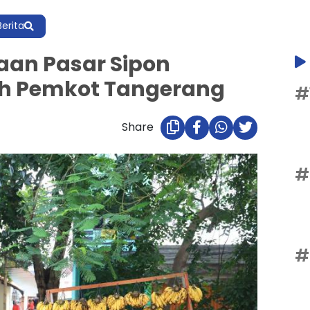
Berita
an Pasar Sipon
ah Pemkot Tangerang
#
Share
#
#