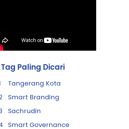
Tag Paling Dicari
1
Tangerang Kota
2
Smart Branding
3
Sachrudin
4
Smart Governance