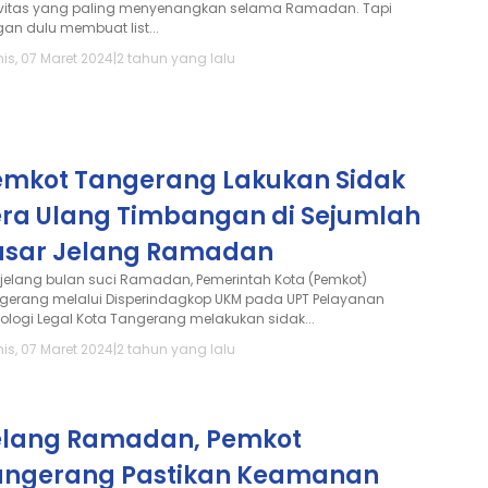
ivitas yang paling menyenangkan selama Ramadan. Tapi
gan dulu membuat list...
is, 07 Maret 2024
|
2 tahun yang lalu
emkot Tangerang Lakukan Sidak
era Ulang Timbangan di Sejumlah
asar Jelang Ramadan
jelang bulan suci Ramadan, Pemerintah Kota (Pemkot)
gerang melalui Disperindagkop UKM pada UPT Pelayanan
rologi Legal Kota Tangerang melakukan sidak...
is, 07 Maret 2024
|
2 tahun yang lalu
elang Ramadan, Pemkot
angerang Pastikan Keamanan