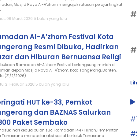
adan, Masjid Raya Al-A’zhom mengajak ratusan pelajar tingkat
...
#
at, 06 Maret 2026
|
5 bulan yang lalu
amadan Al-A’zhom Festival Kota
angerang Resmi Dibuka, Hadirkan
#
azar dan Hiburan Bernuansa Religi
bukaan Ramadan Al-A’zhom Festival berlangsung meriah di
aman depan Masjid Raya Al-A'zhom, Kota Tangerang, Banten,
u (21/2/2026)....
Li
u, 21 Februari 2026
|
5 bulan yang lalu
ringati HUT ke-33, Pemkot
angerang dan BAZNAS Salurkan
#
.300 Paket Sembako
asuki hari kedua bulan suci Ramadan 1447 Hijriah, Pemerintah
#
a Tangerang menggelar aksi sosial bertajuk Tangerang