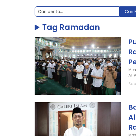
Cari 
Tag Ramadan
P
Ra
P
Men
Al-
Sabt
B
Al
R
Mas