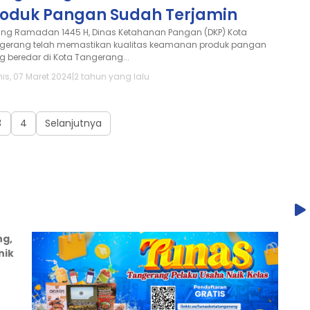
roduk Pangan Sudah Terjamin
ang Ramadan 1445 H, Dinas Ketahanan Pangan (DKP) Kota
gerang telah memastikan kualitas keamanan produk pangan
g beredar di Kota Tangerang...
is, 07 Maret 2024
|
2 tahun yang lalu
3
4
Selanjutnya
ng,
nik