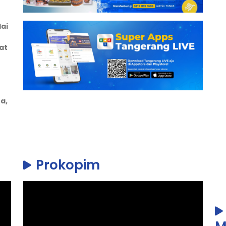
ai
at
a,
Prokopim