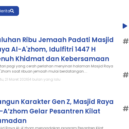
Berita
uluhan Ribu Jemaah Padati Masjid
#
ya Al-A'zhom, Idulfitri 1447 H
enuh Khidmat dan Kebersamaan
tari pagi yang cerah perlahan menyinari halaman Masjid Raya
A'zhom saat ribuan jemaah mulai berdatangan....
#
u, 21 Maret 2026
|
4 bulan yang lalu
angun Karakter Gen Z, Masjid Raya
#
-A’zhom Gelar Pesantren Kilat
amadan
jid Raya Al-A’zhom mengadakan program Pesantren Kilat