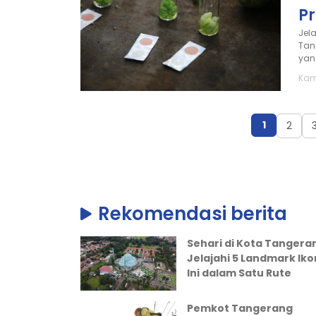
P
Jel
Tan
yan
Kam
1
2
Rekomendasi berita
Sehari di Kota Tangera
Jelajahi 5 Landmark Iko
Ini dalam Satu Rute
Pemkot Tangerang