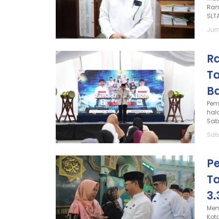
Ram
SLTA
Jum
R
T
B
Pem
hal
Sabt
Sabt
Pe
T
3
Mem
Kot