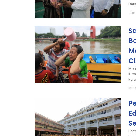
Bers
Jum
S
B
M
C
Men
Kec
ker
Min
P
E
S
Pem