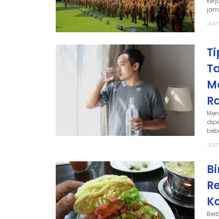
ker
jam 
Jum
Ti
T
M
R
Men
dip
beb
Jum
B
Re
K
Ber