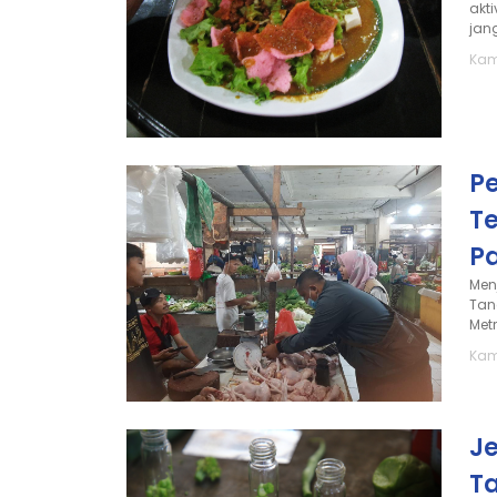
akt
jan
Kam
P
T
P
Men
Tan
Met
Kam
J
T