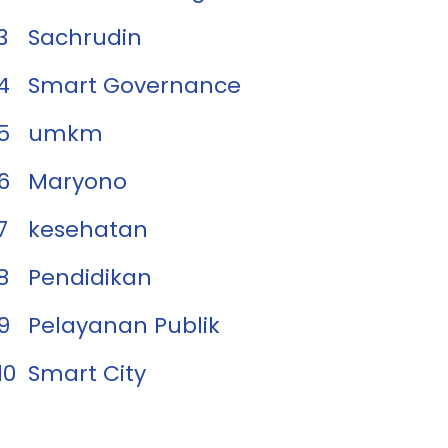
3
Sachrudin
4
Smart Governance
5
umkm
6
Maryono
7
kesehatan
8
Pendidikan
9
Pelayanan Publik
10
Smart City