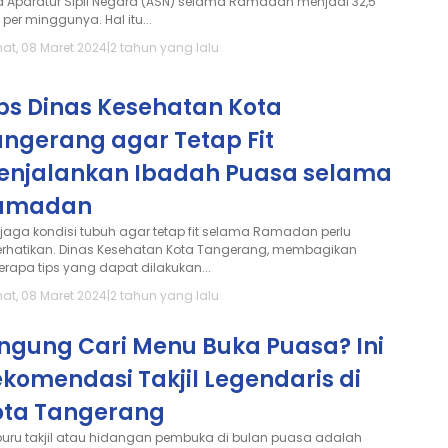
ja Aparatur Sipil Negara (ASN) selama Ramadan menjadi 32,5
per minggunya. Hal itu...
at, 08 Maret 2024
|
2 tahun yang lalu
ps Dinas Kesehatan Kota
angerang agar Tetap Fit
enjalankan Ibadah Puasa selama
amadan
jaga kondisi tubuh agar tetap fit selama Ramadan perlu
erhatikan. Dinas Kesehatan Kota Tangerang, membagikan
erapa tips yang dapat dilakukan...
at, 08 Maret 2024
|
2 tahun yang lalu
ingung Cari Menu Buka Puasa? Ini
komendasi Takjil Legendaris di
ota Tangerang
buru takjil atau hidangan pembuka di bulan puasa adalah