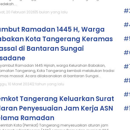
edekah....
#
at, 20 Februari 2026
|
5 bulan yang lalu
#
ambut Ramadan 1445 H, Warga
#
abakan Kota Tangerang Keramas
assal di Bantaran Sungai
#
isadane
#
yambut Ramadan 1445 Hijriah, warga Kelurahan Babakan,
amatan Tangerang, Kota Tangerang kembali melakukan tradisi
amas massal. Acara dilaksanakan di bantaran Sungai...
#
ggu, 10 Maret 2024
|
2 tahun yang lalu
#
emkot Tangerang Keluarkan Surat
daran Penyesuaian Jam Kerja ASN
#
elama Ramadan
erintah Kota (Pemkot) Tangerang menyesuaikan aturan jam