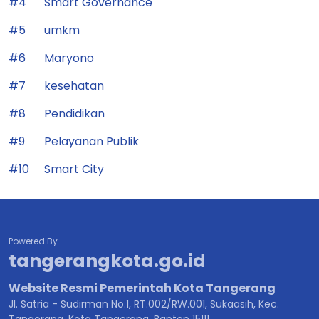
#4
Smart Governance
#5
umkm
#6
Maryono
#7
kesehatan
#8
Pendidikan
#9
Pelayanan Publik
#10
Smart City
Powered By
tangerangkota.go.id
Website Resmi Pemerintah Kota Tangerang
Jl. Satria - Sudirman No.1, RT.002/RW.001, Sukaasih, Kec.