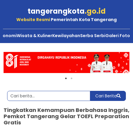
tangerangkota
.go.id
Website Resmi
Pemerintah Kota Tangerang
Ekonomi
Wisata & Kuliner
Kewilayahan
Serba Serbi
Galeri Foto
Cari Berita
Tingkatkan Kemampuan Berbahasa Inggris,
Pemkot Tangerang Gelar TOEFL Preparation
Gratis