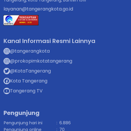
Tangerang, Kota Tangerang, Banten 15111
layanan@tangerangkota.go.id
Kanal Informasi Resmi Lainnya
@tangerangkota
@prokopimkotatangerang
@KotaTangerang
Kota Tangerang
Tangerang TV
Pengunjung
Pengunjung hari ini
:
6.886
Pengunjung online
:
70