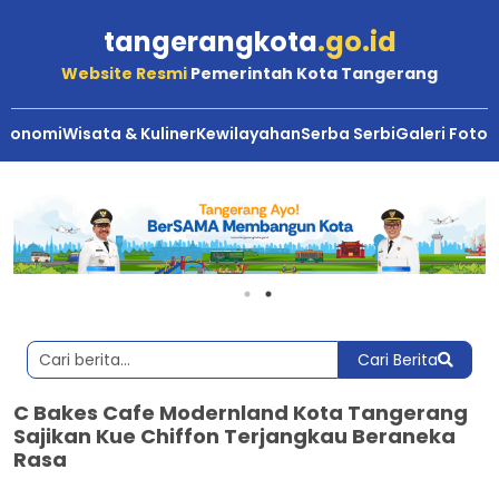
tangerangkota
.go.id
Website Resmi
Pemerintah Kota Tangerang
Ekonomi
Wisata & Kuliner
Kewilayahan
Serba Serbi
Galeri Foto
Cari Berita
C Bakes Cafe Modernland Kota Tangerang
Sajikan Kue Chiffon Terjangkau Beraneka
Rasa