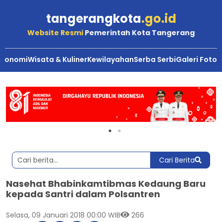
tangerangkota
.go.id
Website Resmi
Pemerintah Kota Tangerang
Ekonomi
Wisata & Kuliner
Kewilayahan
Serba Serbi
Galeri Foto
Cari Berita
Nasehat Bhabinkamtibmas Kedaung Baru
kepada Santri dalam Polsantren
Selasa, 09 Januari 2018 00:00 WIB
266