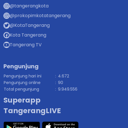
@tangerangkota
@prokopimkotatangerang
@KotaTangerang
Kota Tangerang
Tangerang TV
Pengunjung
Pengunjung hari ini
:
4.672
Pengunjung online
:
90
Total pengunjung
:
9.949.556
Superapp
TangerangLIVE