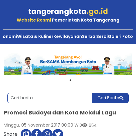
tangerangkota
.go.id
Website Resmi
Pemerintah Kota Tangerang
Ekonomi
Wisata & Kuliner
Kewilayahan
Serba Serbi
Galeri Foto
Cari Berita
Promosi Budaya dan Kota Melalui Lagu
Minggu, 05 November 2017 00:00 WIB
654
Share