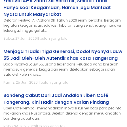
Festival Al-A'zhom XIII Berakhir, Sekda : Tidak
Hanya soal Keagamaan, Namun juga Manfaat
Nyata untuk Masyarakat
Gelaran Festival Al-A'zhom XIII Tahun 2026 resmi berakhir. Beragam
kegiatan keagamaan, edukasi, hiburan yang sehat, ruang interaksi
keluarga, hingga geliat...
Sabtu, 27 Juni 2026
|
1 bulan yang lalu
Menjaga Tradisi Tiga Generasi, Dodol Nyonya Lauw
55 Jadi Oleh-Oleh Autentik Khas Kota Tangerang
Dodol Nyonya Lauw 55, usaha legendaris keluarga yang kini telah
memasuki generasi ketiga dan resmi ditetapkan sebagai salah
satu oleh-oleh khas...
Kamis, 25 Juni 2026
|
1 bulan yang lalu
Bandeng Cabut Duri Jadi Andalan Liben Café
Tangerang, Kini Hadir dengan Varian Pindang
Liben Cafe kembali menghadirkan inovasi kuliner bagi para pecinta
makanan khas Nusantara. Setelah dikenal dengan menu andalan
bandeng cabut duri...
Rabu, 24 Juni 2026
|
1 bulan yang lalu