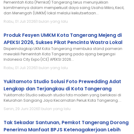
Pemerintah Kota (Pemkot) Tangerang terus menunjukkan
komitmennya dalam memperkuat daya saing Usaha Mikro, Kecil,
dan Menengah (UMKM) lokal melalui keikutsertaan...
Rabu, 01 Juli 2026
|
1 bulan yang lalu
Produk Fesyen UMKM Kota Tangerang Mejeng di
APEKSI 2026, Sukses Pikat Pencinta Wastra Lokal
Disperindagkop UKM Kota Tangerang membuka stand pameran
mewakili Pemerintah Kota Tangerang pada ajang bergengsi
Indonesia City Expo (ICE) APEKSI 2026...
Rabu, 01 Juli 2026
|
1 bulan yang lalu
Yukitamoto Studio Solusi Foto Prewedding Adat
Lengkap dan Terjangkau di Kota Tangerang
Yukitamoto Studio sebuah studio foto modern yang berlokasi di
Kelurahan Sangiang Jaya Kecamatan Periuk Kota Tangerang....
Senin, 29 Juni 2026
|
1 bulan yang lalu
Tak Sekadar Santunan, Pemkot Tangerang Dorong
Penerima Manfaat BPJS Ketenagakerjaan Lebih