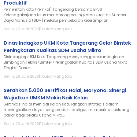
Produktif
Pemerintah Kota (Pemkot) Tangerang bersama BPJS
Ketenagakerjaan terus mendorong peningkatan kualitas Sumber
Daya Manusia (SDM) melalui pembekalan keterampilan...
Senin, 29 Juni 2026
|
1 bulan yang lalu
Dinas Indagkop UKM Kota Tangerang Gelar Bimtek
Peningkatan Kualitas SDM Usaha Mikro
Disindagkop UKM Kota Tangerang menyelenggarakan kegiatan
Bimbingan Teknis (Bimtek) Peningkatan Kualitas SDM Usaha Mikro
Tingkat Dasar....
Senin, 29 Juni 2026
|
1 bulan yang lalu
Serahkan 5.000 Sertifikat Halal, Maryono: Sinergi
Wujudkan UMKM Makin Naik Kelas
Sertifikasi halal menjadi salah satu langkah strategis dalam
meningkatkan daya saing produk sekaligus memperluas peluang
pasar bagi pelaku Usaha Mikro...
Senin, 29 Juni 2026
|
1 bulan yang lalu