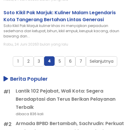
Soto Kikil Pak Marjuk: Kuliner Malam Legendaris
Kota Tangerang Bertahan Lintas Generasi
Soto Kikil Pak Marjuk kuliner khas ini menyajikan perpaduan
sederhana dari ketupat, bihun, kikil empuk, kerupuk kacang, daun
bawang dan...
Rabu, 24 Juni 2026
|
1 bulan yang lalu
4
1
2
3
5
6
7
Selanjutnya
Berita Populer
Lantik 102 Pejabat, Wali Kota: Segera
#1
Beradaptasi dan Terus Berikan Pelayanan
Terbaik
dibaca 836 kali
Armada BPBD Bertambah, Sachrudin: Perkuat
#2