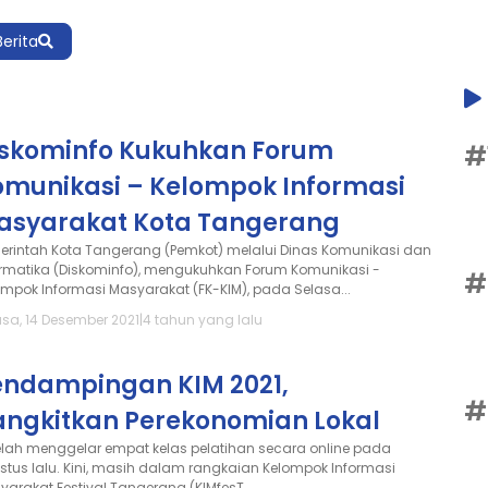
Berita
iskominfo Kukuhkan Forum
#
omunikasi – Kelompok Informasi
asyarakat Kota Tangerang
erintah Kota Tangerang (Pemkot) melalui Dinas Komunikasi dan
ormatika (Diskominfo), mengukuhkan Forum Komunikasi -
#
ompok Informasi Masyarakat (FK-KIM), pada Selasa...
asa, 14 Desember 2021
|
4 tahun yang lalu
endampingan KIM 2021,
#
angkitkan Perekonomian Lokal
elah menggelar empat kelas pelatihan secara online pada
stus lalu. Kini, masih dalam rangkaian Kelompok Informasi
yarakat Festival Tangerang (KIMfesT...