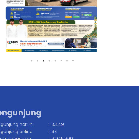
engunjung
gunjung hari ini
:
3.449
gunjung online
:
64
al pengunjung
:
9.945.900