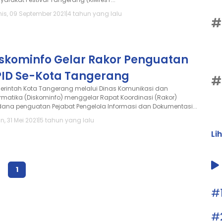
is, 09 September 2021
|
4 tahun yang lalu
#
iskominfo Gelar Rakor Penguatan
PID Se-Kota Tangerang
#
erintah Kota Tangerang melalui Dinas Komunikasi dan
ormatika (Diskominfo) menggelar Rapat Koordinasi (Rakor)
dana penguatan Pejabat Pengelola Informasi dan Dokumentasi...
n, 31 Mei 2021
|
5 tahun yang lalu
Li
1
#
#