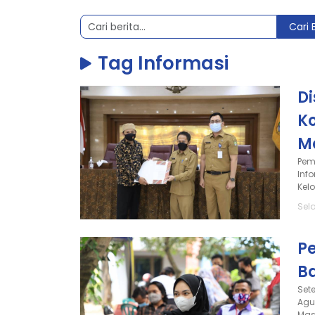
Cari 
Tag Informasi
D
K
M
Pem
Inf
Kel
Sel
P
B
Set
Agu
Mas