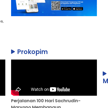
a,
Prokopim
M
Perjalanan 100 Hari Sachrudin-
Maryono Membangun...