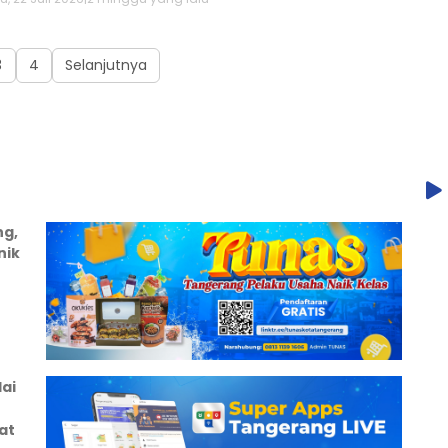
3
4
Selanjutnya
ng,
nik
ai
at