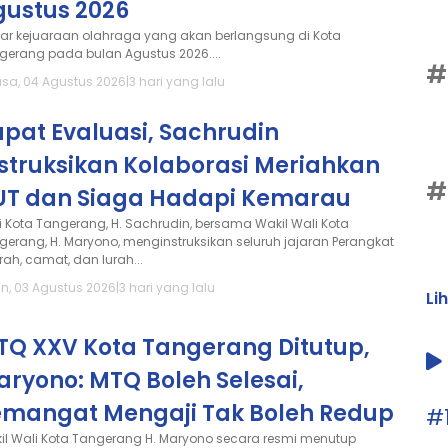
gustus 2026
tar kejuaraan olahraga yang akan berlangsung di Kota
gerang pada bulan Agustus 2026....
#
asa, 04 Agustus 2026
|
3 hari yang lalu
pat Evaluasi, Sachrudin
struksikan Kolaborasi Meriahkan
#
UT dan Siaga Hadapi Kemarau
i Kota Tangerang, H. Sachrudin, bersama Wakil Wali Kota
gerang, H. Maryono, menginstruksikan seluruh jajaran Perangkat
rah, camat, dan lurah...
in, 03 Agustus 2026
|
3 hari yang lalu
Li
TQ XXV Kota Tangerang Ditutup,
ryono: MTQ Boleh Selesai,
emangat Mengaji Tak Boleh Redup
#
il Wali Kota Tangerang H. Maryono secara resmi menutup