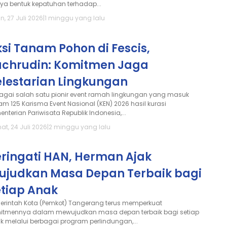
ya bentuk kepatuhan terhadap...
n, 27 Juli 2026
|
1 minggu yang lalu
si Tanam Pohon di Fescis,
achrudin: Komitmen Jaga
elestarian Lingkungan
agai salah satu pionir event ramah lingkungan yang masuk
am 125 Karisma Event Nasional (KEN) 2026 hasil kurasi
nterian Pariwisata Republik Indonesia,...
at, 24 Juli 2026
|
2 minggu yang lalu
eringati HAN, Herman Ajak
ujudkan Masa Depan Terbaik bagi
etiap Anak
erintah Kota (Pemkot) Tangerang terus memperkuat
itmennya dalam mewujudkan masa depan terbaik bagi setiap
k melalui berbagai program perlindungan,...