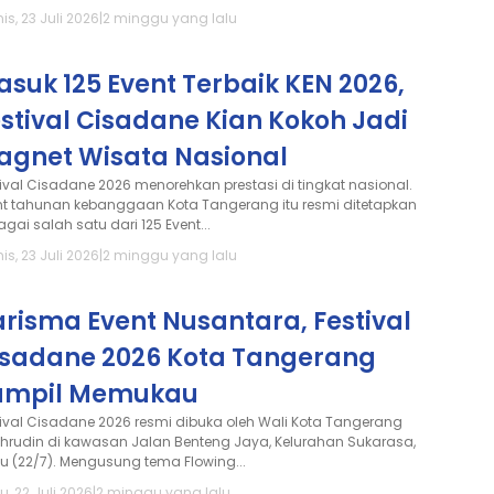
s, 23 Juli 2026
|
2 minggu yang lalu
suk 125 Event Terbaik KEN 2026,
stival Cisadane Kian Kokoh Jadi
agnet Wisata Nasional
tival Cisadane 2026 menorehkan prestasi di tingkat nasional.
nt tahunan kebanggaan Kota Tangerang itu resmi ditetapkan
gai salah satu dari 125 Event...
s, 23 Juli 2026
|
2 minggu yang lalu
risma Event Nusantara, Festival
isadane 2026 Kota Tangerang
ampil Memukau
tival Cisadane 2026 resmi dibuka oleh Wali Kota Tangerang
hrudin di kawasan Jalan Benteng Jaya, Kelurahan Sukarasa,
u (22/7). Mengusung tema Flowing...
, 22 Juli 2026
|
2 minggu yang lalu