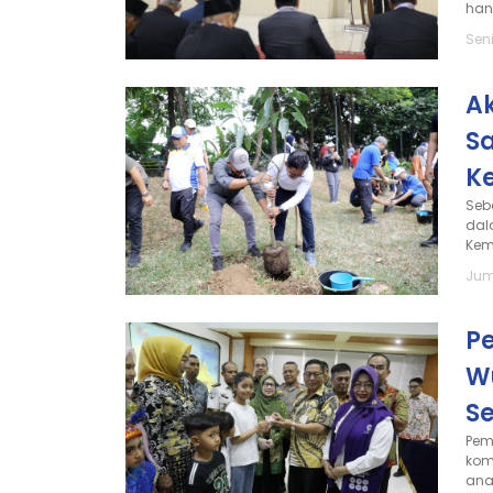
han
Seni
Ak
S
K
Seb
dal
Keme
Jum
P
W
S
Pem
kom
ana