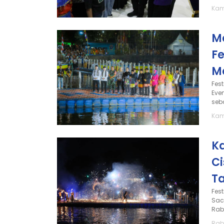
Kami
Ma
Fe
M
Fes
Eve
seba
Kami
Ka
C
T
Fes
Sac
Rab
Rabu