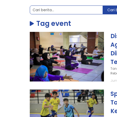
Cari 
Tag event
D
A
Di
Te
Tan
Reb
Jum
Sp
T
K