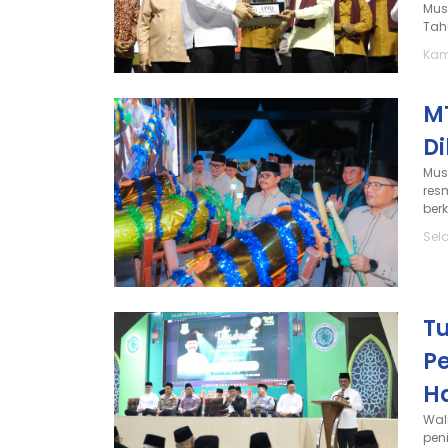
Mus
Tahu
Kami
M
Di
Mus
res
ber
Sela
Tu
P
H
Wal
pen