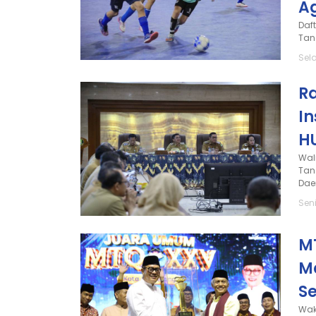
A
Daf
Tan
Sel
Ra
In
H
Wal
Tan
Dae
Sen
M
Ma
S
Wak