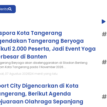
Berita
ispora Kota Tangerang
#
gendakan Tangerang Beryoga
ikuti 2.000 Peserta, Jadi Event Yoga
rbesar di Banten
#
gerang Beryoga akan diselenggarakan di Stadion Benteng
orn Kota Tangerang pada 1 November 2026....
at, 07 Agustus 2026
|
24 menit yang lalu
ort City Digencarkan di Kota
angerang, Berikut Agenda
#
ejuaraan Olahraga Sepanjang