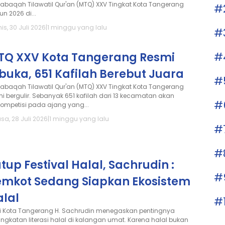
abaqah Tilawatil Qur'an (MTQ) XXV Tingkat Kota Tangerang
#
n 2026 di...
s, 30 Juli 2026
|
1 minggu yang lalu
#
#
TQ XXV Kota Tangerang Resmi
buka, 651 Kafilah Berebut Juara
#
abaqah Tilawatil Qur'an (MTQ) XXV Tingkat Kota Tangerang
mi bergulir. Sebanyak 651 kafilah dari 13 kecamatan akan
#
kompetisi pada ajang yang...
sa, 28 Juli 2026
|
1 minggu yang lalu
#
#
tup Festival Halal, Sachrudin :
#
emkot Sedang Siapkan Ekosistem
alal
#
i Kota Tangerang H. Sachrudin menegaskan pentingnya
ingkatan literasi halal di kalangan umat. Karena halal bukan