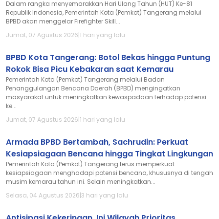
Dalam rangka menyemarakkan Hari Ulang Tahun (HUT) Ke-81
Republik Indonesia, Pemerintah Kota (Pemkot) Tangerang melalui
BPBD akan menggelar Firefighter Skill...
Jumat, 07 Agustus 2026
|
1 hari yang lalu
BPBD Kota Tangerang: Botol Bekas hingga Puntung
Rokok Bisa Picu Kebakaran saat Kemarau
Pemerintah Kota (Pemkot) Tangerang melalui Badan
Penanggulangan Bencana Daerah (BPBD) mengingatkan
masyarakat untuk meningkatkan kewaspadaan terhadap potensi
ke...
Jumat, 07 Agustus 2026
|
1 hari yang lalu
Armada BPBD Bertambah, Sachrudin: Perkuat
Kesiapsiagaan Bencana hingga Tingkat Lingkungan
Pemerintah Kota (Pemkot) Tangerang terus memperkuat
kesiapsiagaan menghadapi potensi bencana, khususnya di tengah
musim kemarau tahun ini. Selain meningkatkan...
Selasa, 04 Agustus 2026
|
3 hari yang lalu
Antisipasi Kekeringan, Ini Wilayah Prioritas