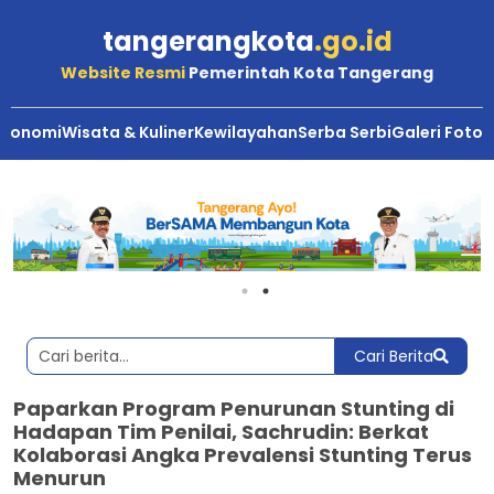
tangerangkota
.go.id
Website Resmi
Pemerintah Kota Tangerang
Ekonomi
Wisata & Kuliner
Kewilayahan
Serba Serbi
Galeri Foto
Cari Berita
Paparkan Program Penurunan Stunting di
Hadapan Tim Penilai, Sachrudin: Berkat
Kolaborasi Angka Prevalensi Stunting Terus
Menurun