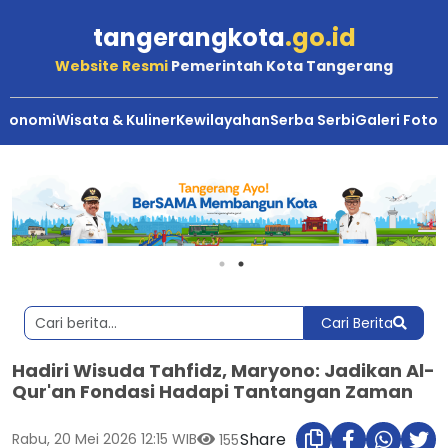
tangerangkota
.go.id
Website Resmi
Pemerintah Kota Tangerang
Ekonomi
Wisata & Kuliner
Kewilayahan
Serba Serbi
Galeri Foto
Cari Berita
Hadiri Wisuda Tahfidz, Maryono: Jadikan Al-
Qur'an Fondasi Hadapi Tantangan Zaman
Share
Rabu, 20 Mei 2026 12:15 WIB
155