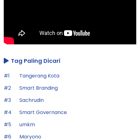
Tag Paling Dicari
#1
Tangerang Kota
#2
Smart Branding
#3
Sachrudin
#4
Smart Governance
#5
umkm
#6
Maryono