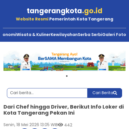
tangerangkota
.go.id
Website Resmi
Pemerintah Kota Tangerang
Ekonomi
Wisata & Kuliner
Kewilayahan
Serba Serbi
Galeri Foto
Cari Berita
Dari Chef hingga Driver, Berikut Info Loker di
Kota Tangerang Pekan Ini
Senin, 18 Mei 2026 13:05 WIB
442