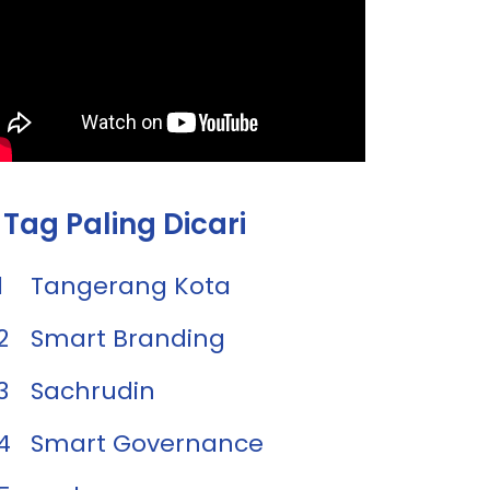
Tag Paling Dicari
1
Tangerang Kota
2
Smart Branding
3
Sachrudin
4
Smart Governance