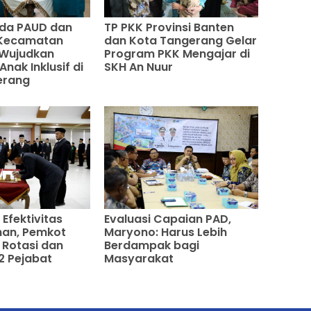
nda PAUD dan
TP PKK Provinsi Banten
Kecamatan
dan Kota Tangerang Gelar
Wujudkan
Program PKK Mengajar di
nak Inklusif di
SKH An Nuur
erang
Efektivitas
Evaluasi Capaian PAD,
han, Pemkot
Maryono: Harus Lebih
Rotasi dan
Berdampak bagi
2 Pejabat
Masyarakat