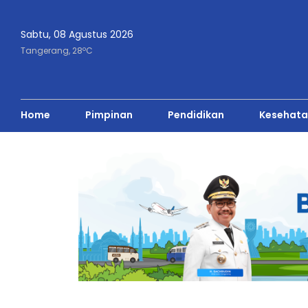
Sabtu, 08 Agustus 2026
o
Tangerang,
28
C
Home
Pimpinan
Pendidikan
Kesehata