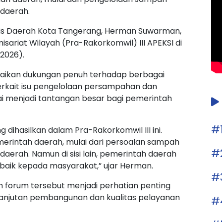
daerah.
is Daerah Kota Tangerang, Herman Suwarman,
sariat Wilayah (Pra-Rakorkomwil) III APEKSI di
/2026).
ikan dukungan penuh terhadap berbagai
erkait isu pengelolaan persampahan dan
i menjadi tantangan besar bagi pemerintah
#
ihasilkan dalam Pra-Rakorkomwil III ini.
erintah daerah, mulai dari persoalan sampah
#
erah. Namun di sisi lain, pemerintah daerah
baik kepada masyarakat,” ujar Herman.
#
am forum tersebut menjadi perhatian penting
lanjutan pembangunan dan kualitas pelayanan
#