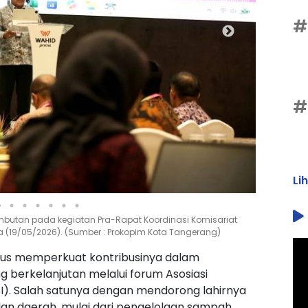
#
#
Li
mbutan pada kegiatan Pra-Rapat Koordinasi Komisariat
asa (19/05/2026). (Sumber : Prokopim Kota Tangerang)
us memperkuat kontribusinya dalam
erkelanjutan melalui forum Asosiasi
I). Salah satunya dengan mendorong lahirnya
alan daerah, mulai dari pengelolaan sampah