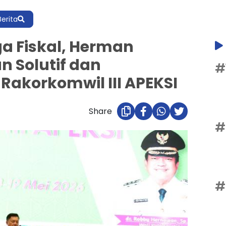
Berita
a Fiskal, Herman
 Solutif dan
#
-Rakorkomwil III APEKSI
Share
#
#