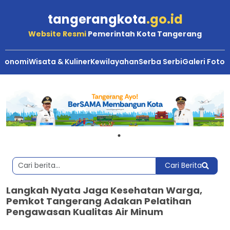
tangerangkota
.go.id
Website Resmi
Pemerintah Kota Tangerang
Ekonomi
Wisata & Kuliner
Kewilayahan
Serba Serbi
Galeri Foto
Cari Berita
Langkah Nyata Jaga Kesehatan Warga,
Pemkot Tangerang Adakan Pelatihan
Pengawasan Kualitas Air Minum