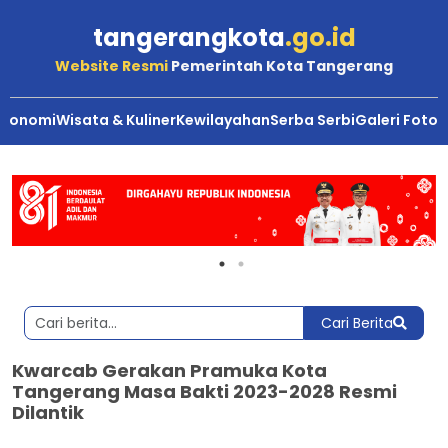
tangerangkota
.go.id
Website Resmi
Pemerintah Kota Tangerang
Ekonomi
Wisata & Kuliner
Kewilayahan
Serba Serbi
Galeri Foto
Cari Berita
Kwarcab Gerakan Pramuka Kota
Tangerang Masa Bakti 2023-2028 Resmi
Dilantik