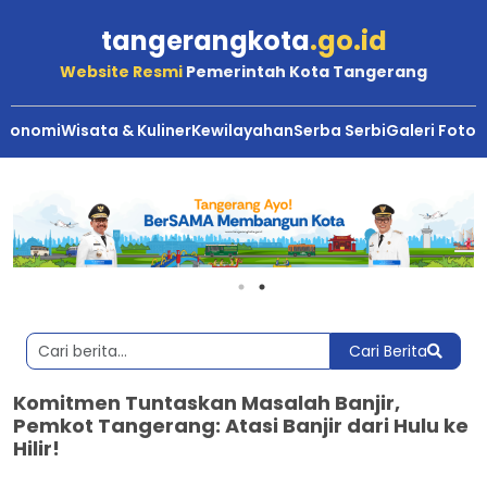
tangerangkota
.go.id
Website Resmi
Pemerintah Kota Tangerang
Ekonomi
Wisata & Kuliner
Kewilayahan
Serba Serbi
Galeri Foto
Cari Berita
Komitmen Tuntaskan Masalah Banjir,
Pemkot Tangerang: Atasi Banjir dari Hulu ke
Hilir!