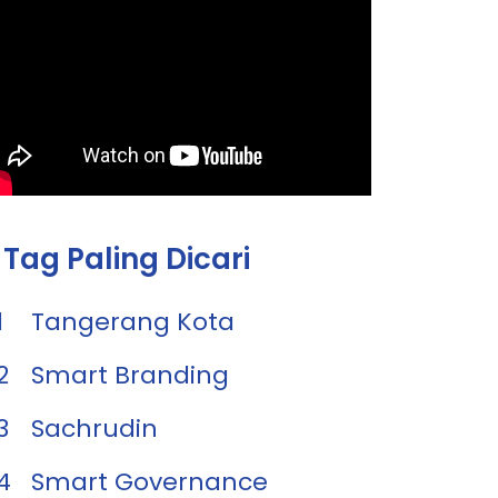
Tag Paling Dicari
1
Tangerang Kota
2
Smart Branding
3
Sachrudin
4
Smart Governance