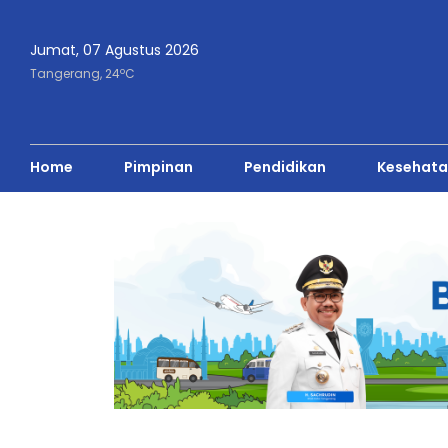
Jumat, 07 Agustus 2026
o
Tangerang,
24
C
Home
Pimpinan
Pendidikan
Kesehata