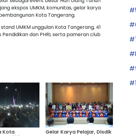
elar sebagai event besar Hari Ulang Tahun
ajang ekspos UMKM, komunitas, gelar karya
#
il pembangunan Kota Tangerang.
#
stand UMKM unggulan Kota Tangerang, 41
 Pendidikan dan PHRI, serta pameran club
#
#
#
#
a Kota
Gelar Karya Pelajar, Disdik