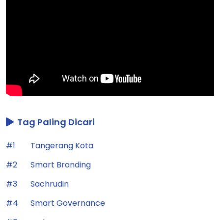
Tag Paling Dicari
#1
Tangerang Kota
#2
Smart Branding
#3
Sachrudin
#4
Smart Governance