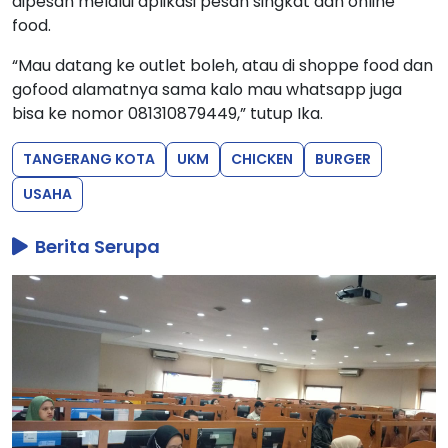
dipesan melalui aplikasi pesan singkat dan online
food.
“Mau datang ke outlet boleh, atau di shoppe food dan
gofood alamatnya sama kalo mau whatsapp juga
bisa ke nomor 081310879449,” tutup Ika.
TANGERANG KOTA
UKM
CHICKEN
BURGER
USAHA
Berita Serupa