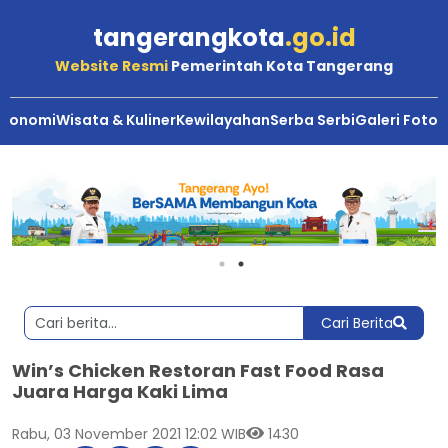
tangerangkota
.go.id
Website Resmi
Pemerintah Kota Tangerang
Ekonomi
Wisata & Kuliner
Kewilayahan
Serba Serbi
Galeri Foto
Cari Berita
Win’s Chicken Restoran Fast Food Rasa
Juara Harga Kaki Lima
Rabu, 03 November 2021 12:02 WIB
1430