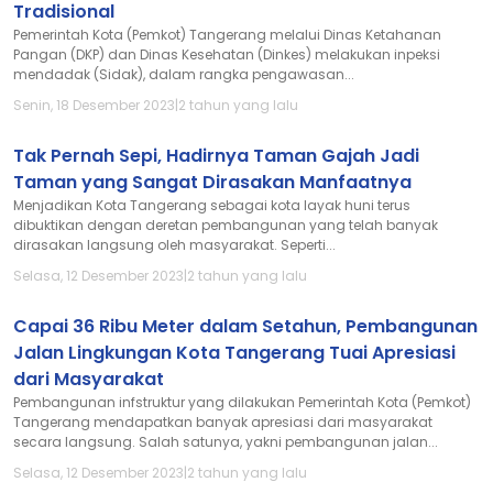
Tradisional
Pemerintah Kota (Pemkot) Tangerang melalui Dinas Ketahanan
Pangan (DKP) dan Dinas Kesehatan (Dinkes) melakukan inpeksi
mendadak (Sidak), dalam rangka pengawasan...
Senin, 18 Desember 2023
|
2 tahun yang lalu
Tak Pernah Sepi, Hadirnya Taman Gajah Jadi
Taman yang Sangat Dirasakan Manfaatnya
Menjadikan Kota Tangerang sebagai kota layak huni terus
dibuktikan dengan deretan pembangunan yang telah banyak
dirasakan langsung oleh masyarakat. Seperti...
Selasa, 12 Desember 2023
|
2 tahun yang lalu
Capai 36 Ribu Meter dalam Setahun, Pembangunan
Jalan Lingkungan Kota Tangerang Tuai Apresiasi
dari Masyarakat
Pembangunan infstruktur yang dilakukan Pemerintah Kota (Pemkot)
Tangerang mendapatkan banyak apresiasi dari masyarakat
secara langsung. Salah satunya, yakni pembangunan jalan...
Selasa, 12 Desember 2023
|
2 tahun yang lalu