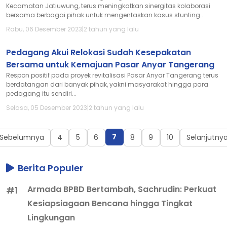
Kecamatan Jatiuwung, terus meningkatkan sinergitas kolaborasi
bersama berbagai pihak untuk mengentaskan kasus stunting...
Rabu, 06 Desember 2023
|
2 tahun yang lalu
Pedagang Akui Relokasi Sudah Kesepakatan
Bersama untuk Kemajuan Pasar Anyar Tangerang
Respon positif pada proyek revitalisasi Pasar Anyar Tangerang terus
berdatangan dari banyak pihak, yakni masyarakat hingga para
pedagang itu sendiri...
Selasa, 05 Desember 2023
|
2 tahun yang lalu
7
Sebelumnya
4
5
6
8
9
10
Selanjutny
Berita Populer
Armada BPBD Bertambah, Sachrudin: Perkuat
#1
Kesiapsiagaan Bencana hingga Tingkat
Lingkungan