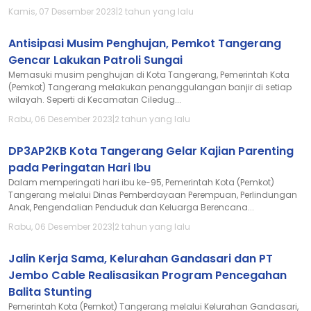
Kamis, 07 Desember 2023
|
2 tahun yang lalu
Antisipasi Musim Penghujan, Pemkot Tangerang
Gencar Lakukan Patroli Sungai
Memasuki musim penghujan di Kota Tangerang, Pemerintah Kota
(Pemkot) Tangerang melakukan penanggulangan banjir di setiap
wilayah. Seperti di Kecamatan Ciledug...
Rabu, 06 Desember 2023
|
2 tahun yang lalu
DP3AP2KB Kota Tangerang Gelar Kajian Parenting
pada Peringatan Hari Ibu
Dalam memperingati hari ibu ke-95, Pemerintah Kota (Pemkot)
Tangerang melalui Dinas Pemberdayaan Perempuan, Perlindungan
Anak, Pengendalian Penduduk dan Keluarga Berencana...
Rabu, 06 Desember 2023
|
2 tahun yang lalu
Jalin Kerja Sama, Kelurahan Gandasari dan PT
Jembo Cable Realisasikan Program Pencegahan
Balita Stunting
Pemerintah Kota (Pemkot) Tangerang melalui Kelurahan Gandasari,