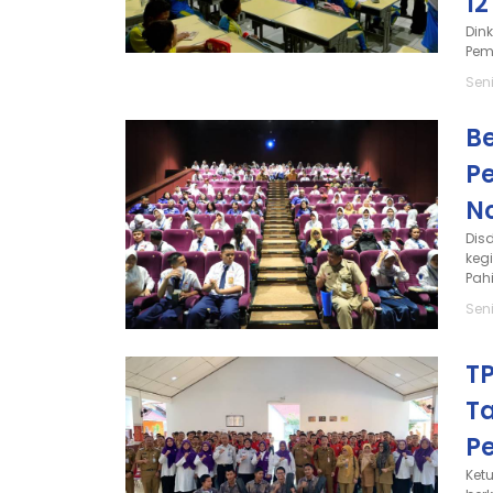
1
Din
Pem
Sen
B
P
N
Dis
keg
Pahi
Sen
TP
T
P
Ket