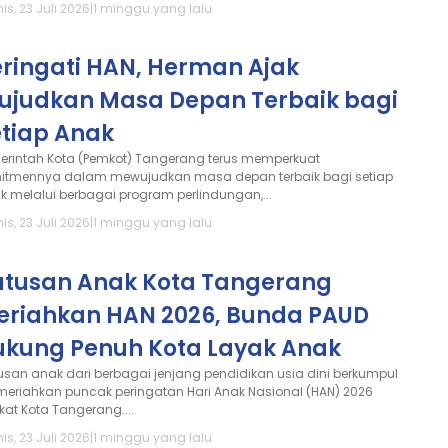
s, 23 Juli 2026
|
1 minggu yang lalu
eringati HAN, Herman Ajak
ujudkan Masa Depan Terbaik bagi
etiap Anak
erintah Kota (Pemkot) Tangerang terus memperkuat
itmennya dalam mewujudkan masa depan terbaik bagi setiap
k melalui berbagai program perlindungan,...
s, 23 Juli 2026
|
1 minggu yang lalu
atusan Anak Kota Tangerang
eriahkan HAN 2026, Bunda PAUD
ukung Penuh Kota Layak Anak
usan anak dari berbagai jenjang pendidikan usia dini berkumpul
eriahkan puncak peringatan Hari Anak Nasional (HAN) 2026
kat Kota Tangerang....
s, 23 Juli 2026
|
1 minggu yang lalu