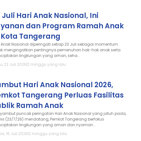
 Juli Hari Anak Nasional, Ini
ayanan dan Program Ramah Anak
i Kota Tangerang
i Anak Nasional diperingati setiap 23 Juli sebagai momentum
uk mengingatkan pentingnya pemenuhan hak-hak anak serta
ciptakan lingkungan yang aman, seha...
, 22 Juli 2026
|
2 minggu yang lalu
ambut Hari Anak Nasional 2026,
mkot Tangerang Perluas Fasilitas
ublik Ramah Anak
yambut puncak peringatan Hari Anak Nasional yang jatuh pada,
is (23/7/26) mendatang, Pemkot Tangerang berfokus
ciptakan lingkungan yang aman dan nyaman...
s, 16 Juli 2026
|
2 minggu yang lalu