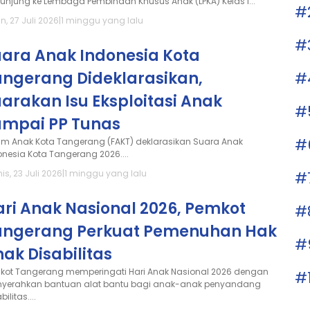
kunjung ke Lembaga Pembinaan Khusus Anak (LPKA) Kelas I...
#
n, 27 Juli 2026
|
1 minggu yang lalu
#
uara Anak Indonesia Kota
#
angerang Dideklarasikan,
arakan Isu Eksploitasi Anak
#
ampai PP Tunas
#
um Anak Kota Tangerang (FAKT) deklarasikan Suara Anak
onesia Kota Tangerang 2026....
#
s, 23 Juli 2026
|
1 minggu yang lalu
ri Anak Nasional 2026, Pemkot
#
angerang Perkuat Pemenuhan Hak
#
ak Disabilitas
kot Tangerang memperingati Hari Anak Nasional 2026 dengan
#
yerahkan bantuan alat bantu bagi anak-anak penyandang
bilitas....