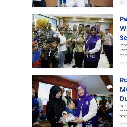
Kami
P
W
S
Pem
kom
ana
Kami
R
M
D
Rat
mem
ting
Kami