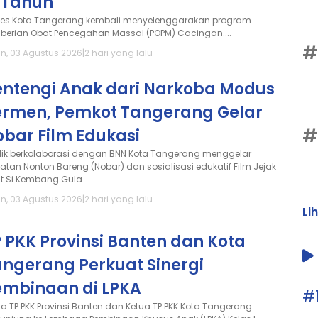
2 Tahun
kes Kota Tangerang kembali menyelenggarakan program
berian Obat Pencegahan Massal (POPM) Cacingan....
#
in, 03 Agustus 2026
|
2 hari yang lalu
entengi Anak dari Narkoba Modus
ermen, Pemkot Tangerang Gelar
#
obar Film Edukasi
dik berkolaborasi dengan BNN Kota Tangerang menggelar
iatan Nonton Bareng (Nobar) dan sosialisasi edukatif Film Jejak
t Si Kembang Gula....
in, 03 Agustus 2026
|
2 hari yang lalu
Li
 PKK Provinsi Banten dan Kota
angerang Perkuat Sinergi
embinaan di LPKA
#
ua TP PKK Provinsi Banten dan Ketua TP PKK Kota Tangerang