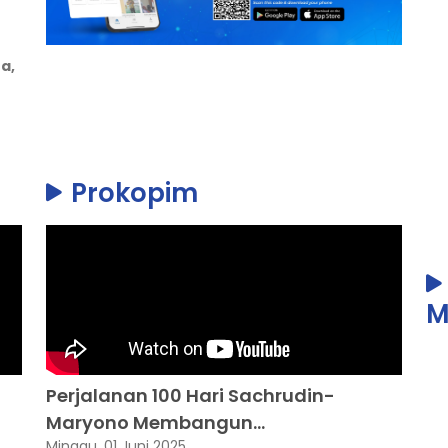
a,
Prokopim
M
Perjalanan 100 Hari Sachrudin-
Maryono Membangun...
Minggu, 01 Juni 2025