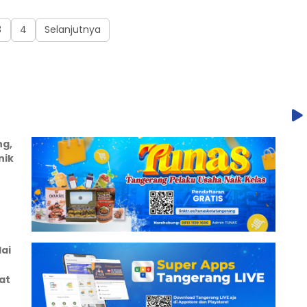
3
4
Selanjutnya
ng,
nik
ai
at