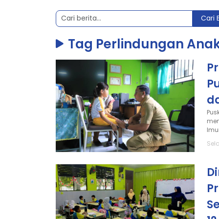
Cari 
Tag Perlindungan Ana
Pr
P
da
Pus
men
Imu
Sel
D
P
Se