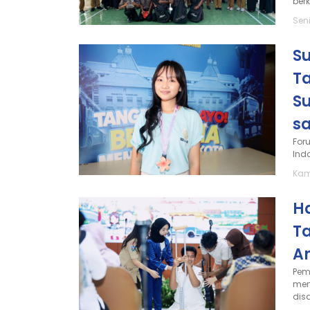
ber
Seni
S
T
Su
s
For
Ind
Kami
Ha
T
An
Pem
men
disa