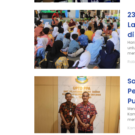
23
L
d
Har
unt
men
Rabu
S
Pe
P
Men
Kam
men
Kami