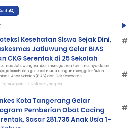
Berita
k
oteksi Kesehatan Siswa Sejak Dini,
#
uskesmas Jatiuwung Gelar BIAS
n CKG Serentak di 25 Sekolah
kesmas Jatiuwung kembali menegaskan komitmennya dalam
jaga kesehatan generasi muda dengan menggelar Bulan
#
nisasi Anak Sekolah (BIAS) dan Cek Kesehatan...
asa, 04 Agustus 2026
|
1 hari yang lalu
inkes Kota Tangerang Gelar
#
rogram Pemberian Obat Cacing
rentak, Sasar 281.735 Anak Usia 1–