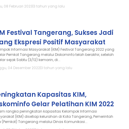
u, 08 Februari 2023
|
3 tahun yang lalu
M Festival Tangerang, Sukses Jadi
ang Ekspresi Positif Masyarakat
ompok Informasi Masyarakat (KIM) Festival Tangerang 2022 yang
elar Pemkot Tangerang melalui Diskominfo telah berakhir, setelah
lar sejak Sabtu (3/12) kemarin, di...
ggu, 04 Desember 2022
|
3 tahun yang lalu
eningkatan Kapasitas KIM,
skominfo Gelar Pelatihan KIM 2022
am rangka peningkatan kapasitas Kelompok Informasi
yarakat (KIM) disetiap kelurahan di Kota Tangerang, Pemerintah
a (Pemkot) Tangerang melalui Dinas Komunikasi...