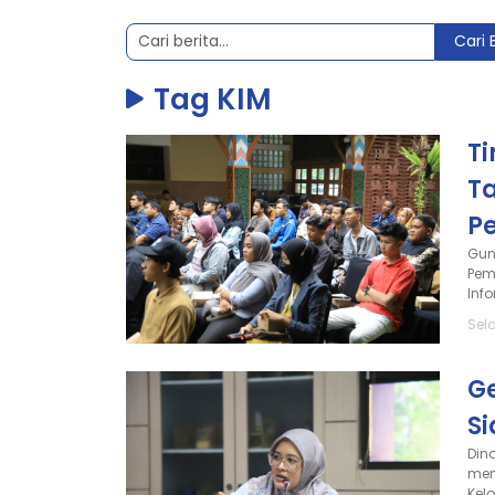
Cari 
Tag KIM
Ti
T
P
Gun
Pem
Inf
Sel
G
Si
Din
men
Kel