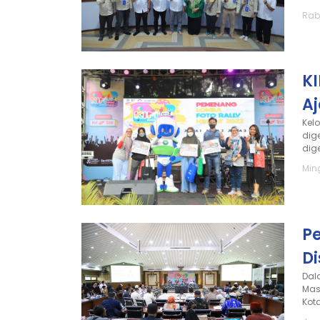
Rab
KI
Aj
Kel
dig
dige
Min
P
Di
Dal
Mas
Kot