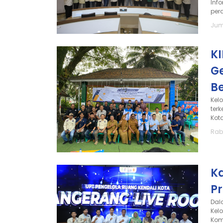
Inf
per
Jum
K
G
Be
Kel
ter
Kot
Rabu
K
P
Dal
Kel
Kom