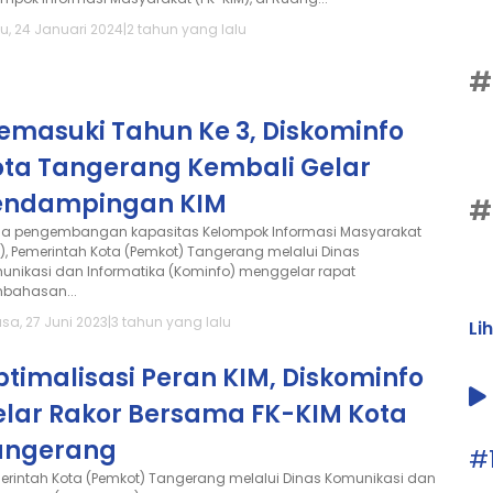
u, 24 Januari 2024
|
2 tahun yang lalu
#
emasuki Tahun Ke 3, Diskominfo
ota Tangerang Kembali Gelar
endampingan KIM
#
a pengembangan kapasitas Kelompok Informasi Masyarakat
M), Pemerintah Kota (Pemkot) Tangerang melalui Dinas
unikasi dan Informatika (Kominfo) menggelar rapat
bahasan...
sa, 27 Juni 2023
|
3 tahun yang lalu
Li
timalisasi Peran KIM, Diskominfo
elar Rakor Bersama FK-KIM Kota
angerang
#
erintah Kota (Pemkot) Tangerang melalui Dinas Komunikasi dan