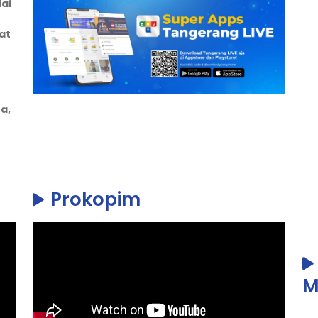
ai
at
a,
Prokopim
M