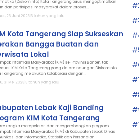
ormatika (Diskominfo) Kota Tangerang terus mengoptimalkan
#
an dan partisipasi masyarakat dalam proses...
at, 23 Juni 2023
|
3 tahun yang lalu
#
IM Kota Tangerang Siap Sukseskan
#
erakan Bangga Buatan dan
#
rwisata Lokal
ompok Informasi Masyarakat (KIM) se-Provinsi Banten, tak
#
kecuali KIM Kota Tangerang yang dalam naungan Diskominfo
a Tangerang melakukan kolaborasi dengan...
#
, 31 Mei 2023
|
3 tahun yang lalu
#
abupaten Lebak Kaji Banding
#
rogram KIM Kota Tangerang
#
am rangka mempelajari dan mengembangkan program
ompok Informasi Masyarakat (KIM) di Kabupaten Lebak, Dinas
unikasi dan Informatika, Statistik dan Persandian...