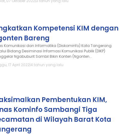
at, 07 Oktober 2022
|
3 tahun yang lalu
ingkatkan Kompetensi KIM dengan
gonten Bareng
as Komunikasi dan Informatika (Diskominfo) Kota Tangerang
alui Bidang Desiminasi Informasi Komunikasi Publik (DIKP)
ggelar Ngabuburit Sambil Bikin Konten (Ngonten...
gu, 17 April 2022
|
4 tahun yang lalu
aksimalkan Pembentukan KIM,
inas Kominfo Sambangi Tiga
ecamatan di Wilayah Barat Kota
angerang