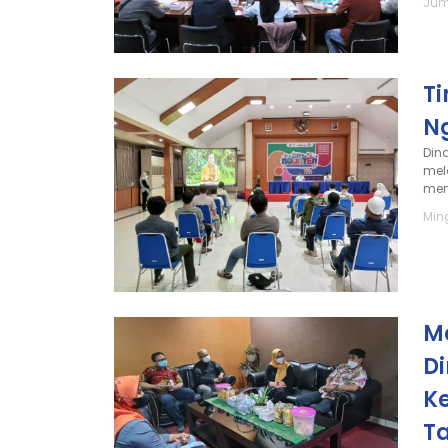
Jum
T
N
Din
mel
men
Ming
M
D
K
T