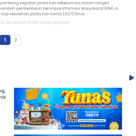
yambung kegiatan pada hari sebelumnya dalam rangka
ambah pembentukan Kelompok Informasi Masyakarat (KIM) di
-tiap kelurahan, pada hari Kamis (20/1) Dinas...
is, 20 Januari 2022
|
4 tahun yang lalu
1
2
ng,
nik