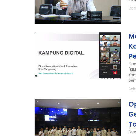
Rab
M
K
P
Gun
(KI
Kom
pem
Sela
Op
G
T
Pem