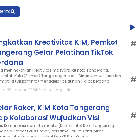
Berita
ngkatkan Kreativitas KIM, Pemkot
#
angerang Gelar Pelatihan TikTok
erdana
a meningkatkan kreativitas masyarakat Kota Tangerang,
erintah Kota (Pemkot) Tangerang melalui Dinas Komunikasi dan
#
ormatika (Diskominfo) menggelar pelatihan TikTok perdana...
asa, 30 Januari 2024
|
2 tahun yang lalu
elar Raker, KIM Kota Tangerang
#
ap Kolaborasi Wujudkan Visi
as Komunikasi dan Informatika (Diskominfo) Kota Tangerang
ggelar Rapat Kerja (Raker) bersama Forum Komunikasi
ompok Informasi Masyarakat (FK-KIM), di Ruang...