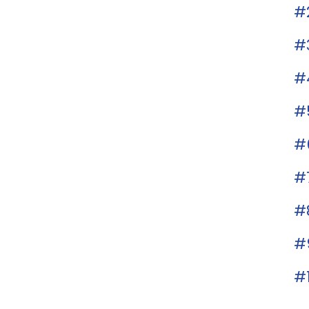
#
#
#
#
#
#
#
#
#