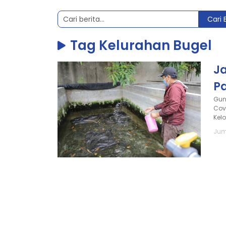
Cari 
Tag Kelurahan Bugel
J
P
Gun
Cov
Kel
Jum