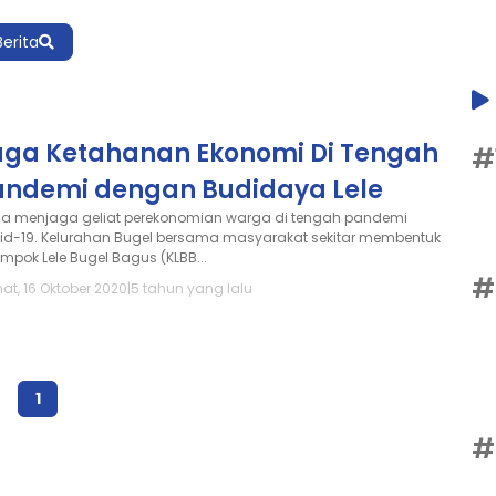
Berita
aga Ketahanan Ekonomi Di Tengah
#
andemi dengan Budidaya Lele
a menjaga geliat perekonomian warga di tengah pandemi
id-19. Kelurahan Bugel bersama masyarakat sekitar membentuk
ompok Lele Bugel Bagus (KLBB...
#
at, 16 Oktober 2020
|
5 tahun yang lalu
1
#