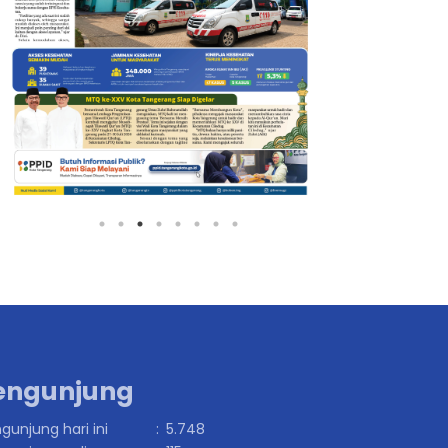
engunjung
gunjung hari ini
:
5.748