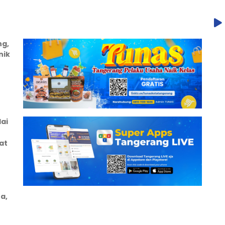
ng,
nik
ai
at
a,