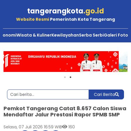
tangerangkota
.go.id
Website Resmi
Pemerintah Kota Tangerang
Ekonomi
Wisata & Kuliner
Kewilayahan
Serba Serbi
Galeri Foto
Cari Berita
Pemkot Tangerang Catat 8.657 Calon Siswa
Mendaftar Jalur Prestasi Rapor SPMB SMP
Selasa, 07 Juli 2026 16:59 WIB
160