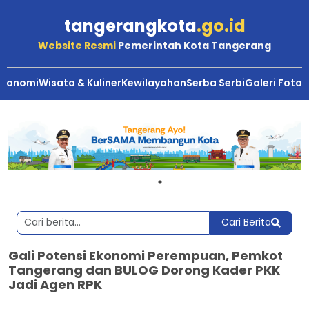
tangerangkota
.go.id
Website Resmi
Pemerintah Kota Tangerang
Ekonomi
Wisata & Kuliner
Kewilayahan
Serba Serbi
Galeri Foto
Cari Berita
Gali Potensi Ekonomi Perempuan, Pemkot
Tangerang dan BULOG Dorong Kader PKK
Jadi Agen RPK