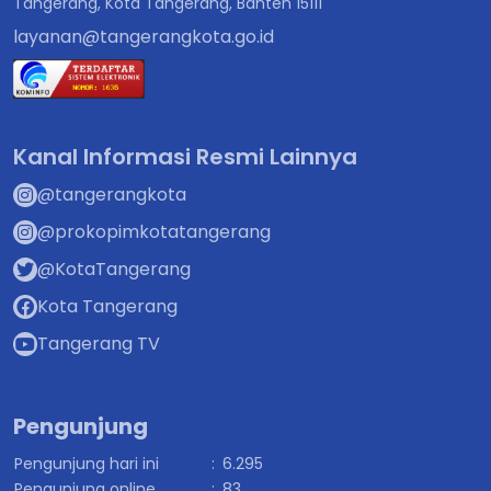
Tangerang, Kota Tangerang, Banten 15111
layanan@tangerangkota.go.id
Kanal Informasi Resmi Lainnya
@tangerangkota
@prokopimkotatangerang
@KotaTangerang
Kota Tangerang
Tangerang TV
Pengunjung
Pengunjung hari ini
:
6.295
Pengunjung online
:
83