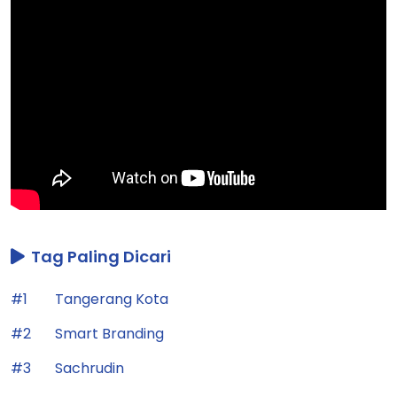
Tag Paling Dicari
#1
Tangerang Kota
#2
Smart Branding
#3
Sachrudin