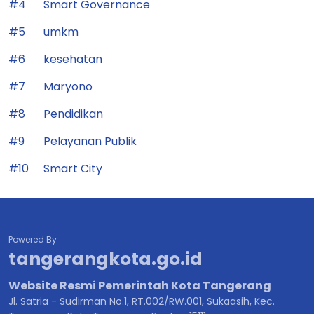
#4
Smart Governance
#5
umkm
#6
kesehatan
#7
Maryono
#8
Pendidikan
#9
Pelayanan Publik
#10
Smart City
Powered By
tangerangkota.go.id
Website Resmi Pemerintah Kota Tangerang
Jl. Satria - Sudirman No.1, RT.002/RW.001, Sukaasih, Kec.