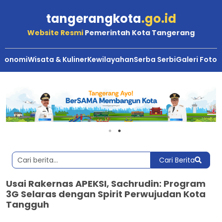
tangerangkota
.go.id
Website Resmi
Pemerintah Kota Tangerang
Ekonomi
Wisata & Kuliner
Kewilayahan
Serba Serbi
Galeri Foto
Cari Berita
Usai Rakernas APEKSI, Sachrudin: Program
3G Selaras dengan Spirit Perwujudan Kota
Tangguh