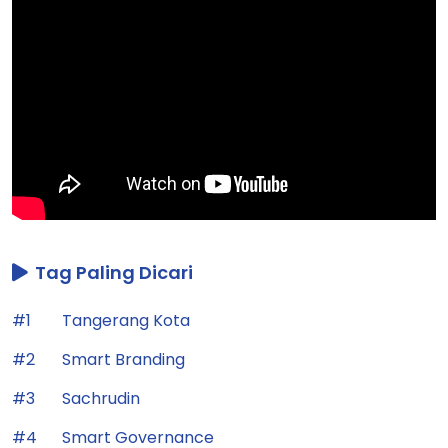
Tag Paling Dicari
#1
Tangerang Kota
#2
Smart Branding
#3
Sachrudin
#4
Smart Governance