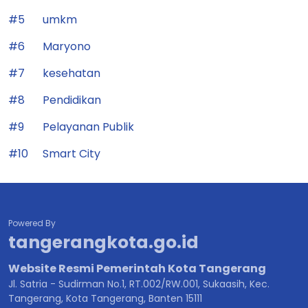
#5
umkm
#6
Maryono
#7
kesehatan
#8
Pendidikan
#9
Pelayanan Publik
#10
Smart City
Powered By
tangerangkota.go.id
Website Resmi Pemerintah Kota Tangerang
Jl. Satria - Sudirman No.1, RT.002/RW.001, Sukaasih, Kec.
Tangerang, Kota Tangerang, Banten 15111