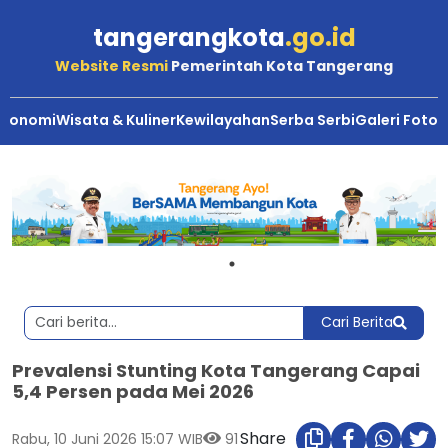
tangerangkota
.go.id
Website Resmi
Pemerintah Kota Tangerang
Ekonomi
Wisata & Kuliner
Kewilayahan
Serba Serbi
Galeri Foto
Cari Berita
Prevalensi Stunting Kota Tangerang Capai
5,4 Persen pada Mei 2026
Share
Rabu, 10 Juni 2026 15:07 WIB
91